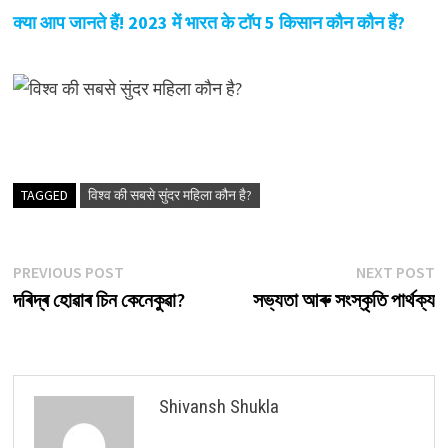
क्या आप जानते हैं! 2023 में भारत के टॉप 5 किसान कौन कौन हैं?
TAGGED
विश्व की सबसे सुंदर महिला कौन है?
Post
Previous
N
PREVIOUS POST
NEXT POST
post:
p
দৰিদ্ৰ হোৱাৰ চিন কেনেকুৱা?
সভ্যতা আৰু সংস্কৃতি পার্থক্য
navigation
Shivansh Shukla