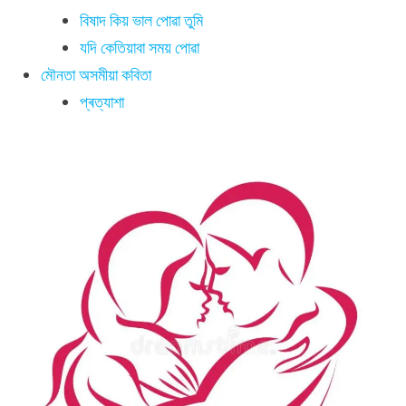
বিষাদ কিয় ভাল পোৱা তুমি
যদি কেতিয়াবা সময় পোৱা
মৌনতা অসমীয়া কবিতা
প্ৰত্যাশা