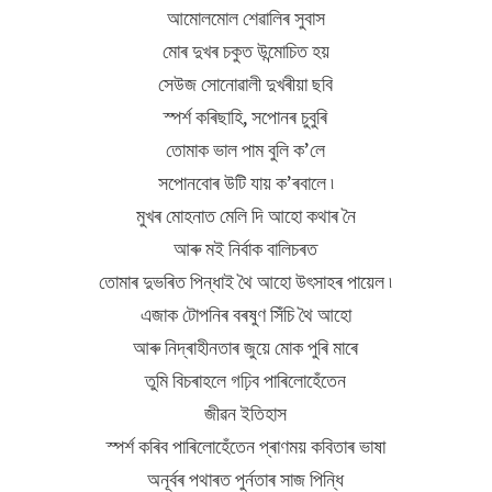
আমোলমোল শেৱালিৰ সুবাস
মোৰ দুখৰ চকুত উন্মোচিত হয়
সেউজ সোনোৱালী দুখৰীয়া ছবি
স্পৰ্শ কৰিছাহি, সপোনৰ চুবুৰি
তোমাক ভাল পাম বুলি ক’লে
সপোনবোৰ উটি যায় ক’ৰবালে ৷
মুখৰ মোহনাত মেলি দি আহো কথাৰ নৈ
আৰু মই নিৰ্বাক বালিচৰত
তোমাৰ দুভৰিত পিন্ধাই থৈ আহো উৎসাহৰ পায়েল ৷
এজাক টোপনিৰ বৰষুণ সিঁচি থৈ আহো
আৰু নিদ্ৰাহীনতাৰ জুয়ে মোক পুৰি মাৰে
তুমি বিচৰাহলে গঢ়িব পাৰিলোহেঁতেন
জীৱন ইতিহাস
স্পৰ্শ কৰিব পাৰিলোহেঁতেন প্ৰাণময় কবিতাৰ ভাষা
অনূৰ্বৰ পথাৰত পুৰ্নতাৰ সাজ পিন্ধি