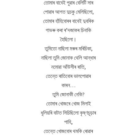
তোমাৰ বাবেই পুৱাৰ বেলিটি সাৰ
পোৱাৰ আগত দুচকু মেলিছিলো,
তোমাৰ হাঁহিবোৰৰ বাবেই দুবৰিক
গাভৰু কৰা ৰ’দজাকৰ চিনাকি
হৈছিলো।
তুমিতো নাছিলা মৰুৰ মৰিচিকা,
নাছিলা তুমি জোনাক থেলি আন্ধাৰ
নমোৱা আঁউসীৰ ৰাতি,
তেন্তে ৰাতিবোৰ ভালপোৱাৰ
কাৰন…
তুমি জোনাকী নেকি?
তোমাৰ খোজৰে খোজ মিলাই
ধূলিয়ৰি বাটত সিচিছিলো কৃষ্ণচূড়াৰ
পাহি,
তেন্তে খোজবোৰ থমকি ৰোৱাৰ