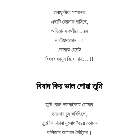
তৰাফুলীয়া সপোনত
এছাটি জোনাক নামিছে,
অভিমানৰ কলীয়া ডাৱৰ
নচটিয়াবাচোন…!
জোনাক হেৰাই
বিৰহৰ বৰষুন বিচৰা নাই….!!
বিষাদ কিয় ভাল পোৱা তুমি
তুমি কোন নজনাকৈয়ে তোমাৰ
হৃদয়খন চুৰ কৰিছিলো,
তুমি কি বিচাৰা নুসোধাকৈয়ে তোমাৰ
কলিজাৰ আপোন হৈছিলো।