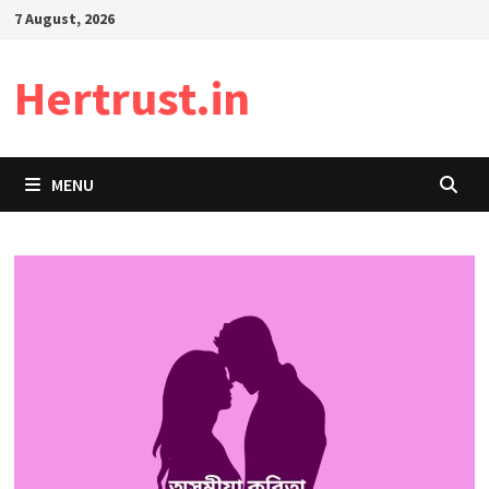
Skip
7 August, 2026
to
content
Hertrust.in
MENU