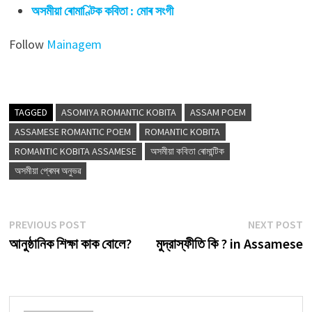
অসমীয়া ৰোমাণ্টিক কবিতা : মোৰ সংগী
Follow
Mainagem
TAGGED
ASOMIYA ROMANTIC KOBITA
ASSAM POEM
ASSAMESE ROMANTIC POEM
ROMANTIC KOBITA
ROMANTIC KOBITA ASSAMESE
অসমীয়া কবিতা ৰোমান্টিক
অসমীয়া প্ৰেমৰ অনুভৱ
Post
Previous
N
PREVIOUS POST
NEXT POST
post:
p
আনুষ্ঠানিক শিক্ষা কাক বোলে?
মুদ্রাস্ফীতি কি ? in Assamese
navigation