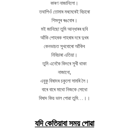
কাৰণ নাজানিলো।
তথাপিওঁ তোমাৰ মৰমেৰেই বিচাৰো
শিমলুৰ ৰঙবোৰ।
মই জানিছো তুমি আন্ধাৰৰ ছবি
আঁকি পোহৰক পাহৰাৰ দৰে দুখৰ
কেনভাচত সুখবোৰো আঁকিব
নিবিচাৰা এতিয়া।
তুমি এনেকৈ কিদৰে সুখী থাকা
নাজানো,
এবুকু বিষাদৰ চকুলো সামৰি লৈ।
বাৰে বাৰে মাথো নিজকে সোধো
বিষাদ কিয় ভাল পোৱা তুমি…।।
যদি কেতিয়াবা সময় পোৱা