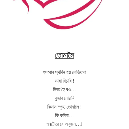
তোমালৈ
শব্দবোৰ স্থবিৰ হয় কেতিয়াবা
ভাষা বিচাৰি !
নিৰৱ হৈ ৰও…
বুজাব নোৱাৰি
কিমান স্পৃহা তোমালৈ !
কি কৰিবা…
মনটোৱে যে অবুজন…!