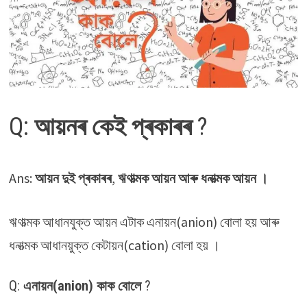
Q:
আয়নৰ কেই
প্ৰকাৰৰ
?
Ans:
আয়ন দুই প্ৰকাৰৰ
,
ঋণাত্মক আয়ন আৰু ধনাত্মক আয়ন ।
ঋণাত্মক আধানযুক্ত আয়ন এটাক এনায়ন(anion) বোলা হয় আৰু
ধনাত্মক আধানয়ুক্ত কেটায়ন(cation) বোলা হয় ।
Q:
এনায়ন(anion) কাক বোলে
?