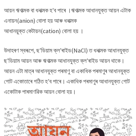
আয়ন ঋণাত্মক বা ধনাত্মক হ’ব পাৰে ।ঋণাত্মক আধানযুক্ত আয়ন এটাক
এনায়ন(anion) বোলা হয় আৰু ধনাত্মক
আধানয়ুক্ত কেটায়ন(cation) বোলা হয় ।
উদাহৰণ স্বৰূপে, ছ’ডিয়াম ক্ল’ৰাইড(NaCl) ত ধনাত্মক আধানযুক্ত
ছ’ডিয়াম আয়ন আৰু ঋণাত্মক আধানযুক্ত ক্ল’ৰাইড আয়ন থাকে।
আয়ন এটা মাত্ৰ আধানযুক্ত পৰমাণু বা একাধিক পৰমাণুৰ আধানযুক্ত
গোট একোতাৰে গঠিত হ’ব পাৰে। একাধিক পৰমাণুৰ আধানযুক্ত গোট
একোটাক পাৰমাণৱিক আয়ন বোলা হয়।