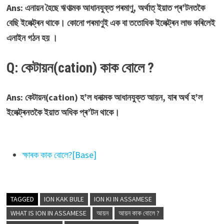
Ans: এনায়ন হৈছে ঋণাত্মক আধানযুক্ত পৰমাণু, অৰ্থাত্ ইয়াত প্ৰ’টনতকৈ
বেছি ইলেক্ট্ৰন থাকে। কোনো পৰমাণুই এক বা ততোধিক ইলেক্ট্ৰন লাভ কৰিলেই
এনাইন গঠন হয় ।
Q: কেটায়ন(cation) কাক বোলে ?
Ans: কেটায়ন(cation) হ’ল ধনাত্মক আধানযুক্ত আয়ন, যাৰ অৰ্থ হ’ল
ইলেক্ট্ৰনতকৈ ইয়াত অধিক প্ৰ’টন থাকে।
ক্ষাৰক কাক বোলে?[Base]
TAGGED
ION KAK BULE
ION KI IN ASSAMESE
WHAT IS ION IN ASSAMESE
আয়ন
আয়ন কাক বোলে ?