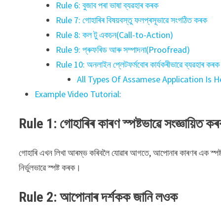
Rule 6: বুজাব পৰা ভাষা ব্যৱহাৰ কৰক
Rule 7: গোহাৰিৰ বিষয়বস্তু ফলপ্ৰসূভাৱে সংগঠিত কৰক
Rule 8: কল টু একচন(Call-to-Action)
Rule 9: প্ৰুফৰিড আৰু সম্পাদনা(Proofread)
Rule 10: অনলাইন প্লেটফৰ্মবোৰ কাৰ্যকৰীভাৱে ব্যৱহাৰ কৰক
All Types Of Assamese Application Is H
Example Video Tutorial:
Rule 1: গোহাৰিৰ কাৰণ স্পষ্টভাৱে সংজ্ঞায়িত ক
গোহাৰি এখন লিখা আৰম্ভ কৰিবলৈ যোৱাৰ আগতে, আপোনাৰ কাৰণৰ এক স্পষ্
নিৰ্ভুলভাৱে স্পষ্ট কৰক।
Rule 2: আপোনাৰ দৰ্শকক জানি লওক