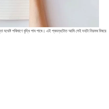
া যথেষ্ট পৰিমাণে বৃদ্ধি পাব পাৰে। এই প্ৰবন্ধটোত আমি সেই দহটা নিয়মৰ বিষয়ে