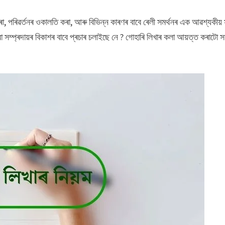
ৰা, পৰিৱৰ্তনৰ ওকালতি কৰা, আৰু বিভিন্ন কাৰণৰ বাবে ৰেলী সমৰ্থনৰ এক আৱশ্যকীয় 
বা সম্প্ৰদায়ৰ বিকাশৰ বাবে প্ৰচাৰ চলাইছে নে ? গোহাৰি লিখাৰ কলা আয়ত্ত কৰাটো