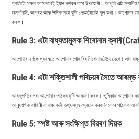
প্ৰতিটো সফল আবেদনেই ইয়াৰ দৰ্শকৰ বাবে উপযোগী। আপুনি এটা স্থানীয় 
জনগাঁথনি, আগ্ৰহ আৰু উদ্বিগ্নতা বুজি পোৱাটোৱেই মূল কথা। আপোনাৰ ভা
কৰক।
Rule 3: এটা বাধ্যতামূলক শিৰোনাম ক্ৰাফ্ট(Cr
আপোনাৰ দৰ্শকে প্ৰথমতে আপোনাৰ গোহাৰিৰ শিৰোনামটোহে দেখে। এটা বাধ্
Rule 4: এটা শক্তিশালী পৰিচয়ৰ সৈতে আৰম্ভ
আৰম্ভণিৰে পৰা আপোনাৰ পাঠকৰ দৃষ্টি আকৰ্ষণ কৰক। ভূমিকাই আপোনাৰ ক
আনুষংগিক কাহিনী বা বাধ্যকাৰী তথ্যসমূহ শ্বেয়াৰ কৰক যিবোৰে পাঠকক আ
Rule 5: স্পষ্ট আৰু সংক্ষিপ্ত বিৱৰণ দিয়ক