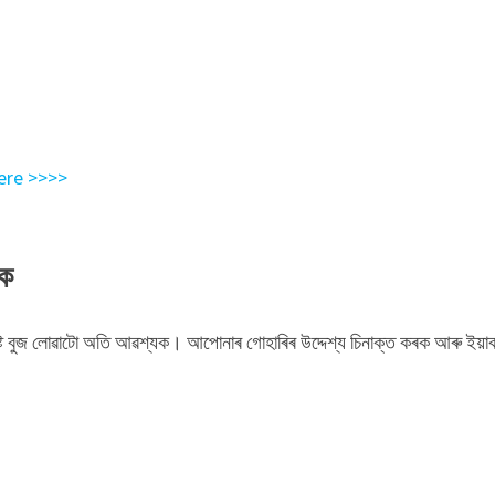
ere >>>>
ৰক
ট বুজ লোৱাটো অতি আৱশ্যক। আপোনাৰ গোহাৰিৰ উদ্দেশ্য চিনাক্ত কৰক আৰু ইয়া