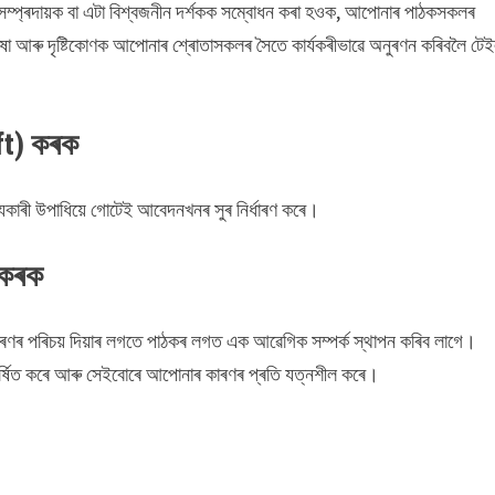
সম্প্ৰদায়ক বা এটা বিশ্বজনীন দৰ্শকক সম্বোধন কৰা হওক, আপোনাৰ পাঠকসকলৰ
ষা আৰু দৃষ্টিকোণক আপোনাৰ শ্ৰোতাসকলৰ সৈতে কাৰ্যকৰীভাৱে অনুৰণন কৰিবলৈ টে
aft) কৰক
যকাৰী উপাধিয়ে গোটেই আবেদনখনৰ সুৰ নিৰ্ধাৰণ কৰে।
 কৰক
াৰণৰ পৰিচয় দিয়াৰ লগতে পাঠকৰ লগত এক আৱেগিক সম্পৰ্ক স্থাপন কৰিব লাগে।
কৰ্ষিত কৰে আৰু সেইবোৰে আপোনাৰ কাৰণৰ প্ৰতি যত্নশীল কৰে।