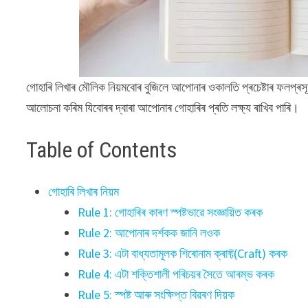
গোহাৰি লিখাৰ মৌলিক নিয়মবোৰ বুজিলে আপোনাৰ ওকালতি প্ৰচেষ্টাৰ ফলপ্ৰসূত
আলোচনা কৰিম যিবোৰৰ দ্বাৰা আপোনাৰ গোহাৰিৰ প্ৰতি লক্ষ্য ৰাখিব পাৰি।
Table of Contents
গোহাৰি লিখাৰ নিয়ম
Rule 1: গোহাৰিৰ কাৰণ স্পষ্টভাৱে সংজ্ঞায়িত কৰক
Rule 2: আপোনাৰ দৰ্শকক জানি লওক
Rule 3: এটা বাধ্যতামূলক শিৰোনাম ক্ৰাফ্ট(Craft) কৰক
Rule 4: এটা শক্তিশালী পৰিচয়ৰ সৈতে আৰম্ভ কৰক
Rule 5: স্পষ্ট আৰু সংক্ষিপ্ত বিৱৰণ দিয়ক