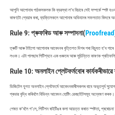
আপুনি আপোনাৰ পাঠকসকলক কি ব্যৱস্থা ল’ব বিচাৰে সেই সম্পৰ্কে স্পষ্ট হ
কাৰণটো শ্বেয়াৰ কৰা, ব্যক্তিসকলে আপোনাৰ অভিযানৰ সফলতাত কিদৰে অৱ
Rule 9: প্ৰুফৰিড আৰু সম্পাদনা(
Proofread
ত্ৰুটি আৰু টাইপো আপোনাৰ আবেদনৰ বৃত্তিগত দিশৰ পৰা বিচ্যুত হ’ব পা
লওক। এটা পালছাৰ পিটিশ্যনে এক গুৰুতৰ আৰু সুচিন্তিত কাৰণক প্ৰতিফ
Rule 10: অনলাইন প্লেটফৰ্মবোৰ কাৰ্যকৰীভাৱে
ডিজিটেল যুগত অনলাইন প্লেটফৰ্মে আবেদনকাৰীসকলৰ বাবে অভূতপূৰ্ব সুযো
প্ৰভাৱ বৃদ্ধি কৰিবলৈ বিভিন্ন আবেদন হোষ্টিং ৱেবছাইটসমূহ অন্বেষণ কৰক
শেষত ক’বলৈ গ’লে, পিটিশন ৰাইটিঙৰ কলা আয়ত্ত কৰাত স্পষ্টতা, প্ৰৰোচন