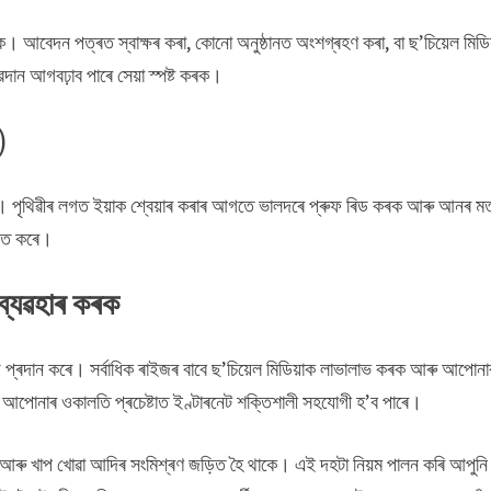
ওক। আবেদন পত্ৰত স্বাক্ষৰ কৰা, কোনো অনুষ্ঠানত অংশগ্ৰহণ কৰা, বা ছ’চিয়েল মিড
দান আগবঢ়াব পাৰে সেয়া স্পষ্ট কৰক।
)
ৰে। পৃথিৱীৰ লগত ইয়াক শ্বেয়াৰ কৰাৰ আগতে ভালদৰে প্ৰুফ ৰিড কৰক আৰু আনৰ ম
লিত কৰে।
 ব্যৱহাৰ কৰক
গ প্ৰদান কৰে। সৰ্বাধিক ৰাইজৰ বাবে ছ’চিয়েল মিডিয়াক লাভালাভ কৰক আৰু আপোনা
। আপোনাৰ ওকালতি প্ৰচেষ্টাত ইণ্টাৰনেট শক্তিশালী সহযোগী হ’ব পাৰে।
া আৰু খাপ খোৱা আদিৰ সংমিশ্ৰণ জড়িত হৈ থাকে। এই দহটা নিয়ম পালন কৰি আপুনি