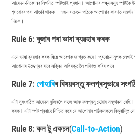
আবেদন-নিবেদনৰ লিখনিত স্পষ্টতাই প্ৰধান। আপোনাৰ লক্ষ্যসমূহ স্পষ্টক
শব্দবোৰৰ পৰা আঁতৰি থাকক। এজন সচেতন পাঠকে আপোনাৰ কাৰণত সমৰ্থন আ
দিয়ক।
Rule 6: বুজাব পৰা ভাষা ব্যৱহাৰ কৰক
এনে ভাষা ব্যৱহাৰ কৰক যিয়ে আবেগক জাগ্ৰত কৰে। প্ৰৰোচনামূলক লেখাই আ
আপোনাৰ উদ্দেশ্যৰ বাবে সক্ৰিয় অধিবক্তালৈ পৰিণত কৰিব পাৰে।
Rule 7:
গোহাৰি
ৰ বিষয়বস্তু ফলপ্ৰসূভাৱে সং
এটা সুসংগঠিত আবেদন বুজিবলৈ সহজ আৰু ফলপ্ৰসূ হোৱাৰ সম্ভাৱনা বেছি। 
কৰক। এটা স্পষ্ট প্ৰৱাহে নিশ্চিত কৰে যে আপোনাৰ পাঠকসকলে বিভ্ৰান্তি
Rule 8: কল টু একচন
(
Call-to-Action
)