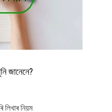
ুনি জানেনে?
ি লিখাৰ নিয়ম