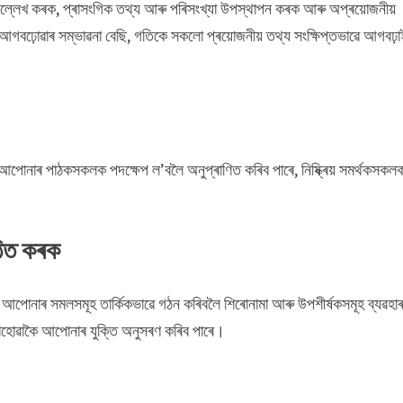
ৈ উল্লেখ কৰক, প্ৰাসংগিক তথ্য আৰু পৰিসংখ্যা উপস্থাপন কৰক আৰু অপ্ৰয়োজনীয়
গবঢ়োৱাৰ সম্ভাৱনা বেছি, গতিকে সকলো প্ৰয়োজনীয় তথ্য সংক্ষিপ্তভাৱে আগবঢ়া
পোনাৰ পাঠকসকলক পদক্ষেপ ল’বলৈ অনুপ্ৰাণিত কৰিব পাৰে, নিষ্ক্ৰিয় সমৰ্থকসকল
গঠিত কৰক
আপোনাৰ সমলসমূহ তাৰ্কিকভাৱে গঠন কৰিবলৈ শিৰোনামা আৰু উপশীৰ্ষকসমূহ ব্যৱহা
 নোহোৱাকৈ আপোনাৰ যুক্তি অনুসৰণ কৰিব পাৰে।