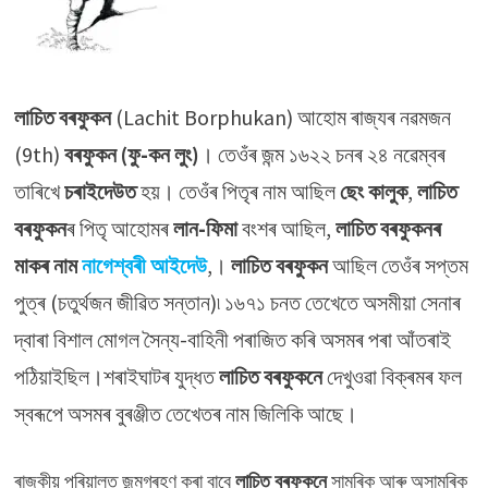
লাচিত বৰফুকন
(Lachit Borphukan) আহোম ৰাজ্যৰ নৱমজন
(9th)
বৰফুকন
(ফু-কন লুং)
। তেওঁৰ জন্ম ১৬২২ চনৰ ২৪ নৱেম্বৰ
তাৰিখে
চৰাইদেউত
হয়। তেওঁৰ পিতৃৰ নাম আছিল
ছেং কালুক
,
লাচিত
বৰফুকন
ৰ পিতৃ আহোমৰ
লান-ফিমা
বংশৰ আছিল,
লাচিত বৰফুকনৰ
মাকৰ নাম
নাগেশ্বৰী আইদেউ
,।
লাচিত বৰফুকন
আছিল তেওঁৰ সপ্তম
পুত্ৰ (চতুৰ্থজন জীৱিত সন্তান)৷ ১৬৭১ চনত তেখেতে অসমীয়া সেনাৰ
দ্বাৰা বিশাল মোগল সৈন্য-বাহিনী পৰাজিত কৰি অসমৰ পৰা আঁতৰাই
পঠিয়াইছিল।শৰাইঘাটৰ যুদ্ধত
লাচিত বৰফুকনে
দেখুওৱা বিক্ৰমৰ ফল
স্বৰূপে অসমৰ বুৰঞ্জীত তেখেতৰ নাম জিলিকি আছে।
ৰাজকীয় পৰিয়ালত জন্মগ্ৰহণ কৰা বাবে
লাচিত বৰফুকনে
সামৰিক আৰু অসামৰিক