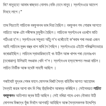
কি? মানুহহে! আমাৰ ৰাজ্যত নোলাব নেকি তেনে মানুহ। স্বৰ্গদেওৱে আদেশ
দিবহে লাগে।”
তাৰ পিচতেই লাচিতক বৰফুকনৰ ভাৰ দিয়া হৈছিল। বৰফুকন পদ পোৱাৰ আগতে
লাচিতে আৰু এটা পৰীক্ষাৰ সন্মুখীন হৈছিল। লাচিতক স্বৰ্গদেওৰ ওচৰলৈ মাতি
পঠিওৱা হ’ল। স্বৰ্গদেওৰ সমুখত আঁঠু ল’ব ধৰোঁতেই ক’ৰবাৰ পৰা লগুৱা এজন
আহি লাচিতৰ মূৰৰ বস্ত্ৰ থাপ মাৰি লৈ গৈছিল। স্বৰ্গদেওৱে এইটো পৰিকল্পিতভাৱে
কৰোৱাইছিল। লাচিতৰ স্বাভাৱিকতেই খং উঠিল আৰু খাপৰ পৰা হেংদাঙখন
(তৰোৱাল) উলিয়াই লগুৱাক খেদি গ’ল। স্বৰ্গদেওৰ হস্তক্ষেপত লগুৱা বাচিল।
লাচিত নিৰ্ভীক আৰু যথেষ্ট সাহসী আছিল ।
শৰাইঘাট যুদ্ধৰ শেষৰ ফালে মোগলৰ বিৰাট সৈন্য বাহিনীৰ আগত আহোমৰ
সৈন্যই জয়ৰ আশা বাদ দি পিছ হুঁহুকিবলৈ আৰম্ভ কৰিছিল। সেইসময়ত
লাচিত
বৰফুকন
ৰ অতিপাত জ্বৰ উঠি আছিল। সেই নৰিয়া গাৰে এখন নৌকাত উঠি
মোগলৰ বিৰুদ্ধে যুঁজ দিবলৈ আগবাঢ়ি আহিছিল আৰু সৈন্যসকলক উদ্দেশ্যি