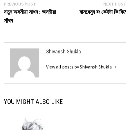
Post
Previous
N
PREVIOUS POST
NEXT POST
post:
p
নতুন অসমীয়া সাথৰ : অসমীয়া
ৰামধেনুৰ ৰং কেইটা কি কি?
navigation
সাঁথৰ
Shivansh Shukla
View all posts by Shivansh Shukla →
YOU MIGHT ALSO LIKE