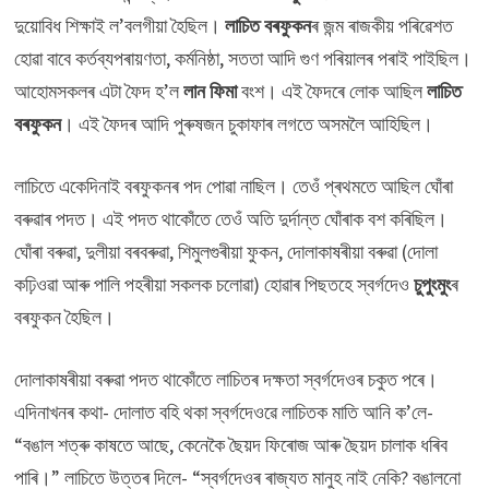
দুয়োবিধ শিক্ষাই ল’বলগীয়া হৈছিল।
লাচিত বৰফুকন
ৰ জন্ম ৰাজকীয় পৰিৱেশত
হোৱা বাবে কৰ্তব্যপৰায়ণতা, কৰ্মনিষ্ঠা, সততা আদি গুণ পৰিয়ালৰ পৰাই পাইছিল।
আহোমসকলৰ এটা ফৈদ হ’ল
লান ফিমা
বংশ। এই ফৈদৰে লোক আছিল
লাচিত
বৰফুকন
। এই ফৈদৰ আদি পুৰুষজন চুকাফাৰ লগতে অসমলৈ আহিছিল।
লাচিতে একেদিনাই বৰফুকনৰ পদ পোৱা নাছিল। তেওঁ প্ৰথমতে আছিল ঘোঁৰা
বৰুৱাৰ পদত। এই পদত থাকোঁতে তেওঁ অতি দুৰ্দান্ত ঘোঁৰাক বশ কৰিছিল।
ঘোঁৰা বৰুৱা, দুলীয়া বৰবৰুৱা, শিমুলগুৰীয়া ফুকন, দোলাকাষৰীয়া বৰুৱা (দোলা
কঢ়িওৱা আৰু পালি পহৰীয়া সকলক চলোৱা) হোৱাৰ পিছতহে স্বৰ্গদেও
চুপুংমুং
ৰ
বৰফুকন হৈছিল।
দোলাকাষৰীয়া বৰুৱা পদত থাকোঁতে লাচিতৰ দক্ষতা স্বৰ্গদেওৰ চকুত পৰে।
এদিনাখনৰ কথা- দোলাত বহি থকা স্বৰ্গদেওৱে লাচিতক মাতি আনি ক’লে-
“বঙাল শত্ৰু কাষতে আছে, কেনেকৈ ছৈয়দ ফিৰোজ আৰু ছৈয়দ চালাক ধৰিব
পাৰি।” লাচিতে উত্তৰ দিলে- “স্বৰ্গদেওৰ ৰাজ্যত মানুহ নাই নেকি? বঙালনো