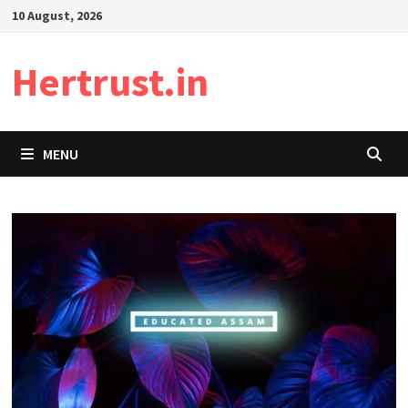
Skip
10 August, 2026
to
content
Hertrust.in
MENU