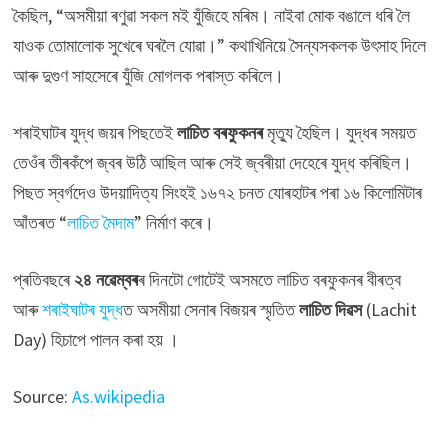
কৈছিল, “অসমীয়া ৰণুৱা সকল মই যুঁজিহে মৰিম। নাইবা মোক বঙালে ধৰি লৈ
যাওক তোমালোক সুখেৰে ঘৰলৈ যোৱা।” কথাখিনিয়ে সৈন্যসকলক উৎসাহ দিলে
আৰু দুগুণ সাহসেৰে যুঁজি মোগলক পৰাস্ত কৰিলে।
শৰাইঘাটৰ যুদ্ধ জয়ৰ পিছতেই
লাচিত বৰফুকনৰ
মৃত্যু হৈছিল। যুদ্ধৰ সময়ত
তেওঁৰ তীৰকঁপে জ্বৰ উঠি আছিল আৰু সেই জ্বৰীয়া দেহেৰে যুদ্ধ কৰিছিল।
পিছত স্বৰ্গদেও উদয়াদিত্য সিংহ‍ই ১৬৭২ চনত যোৰহাটৰ পৰা ১৬ কিলোমিটাৰ
আঁতৰত “
লাচিত মৈদাম
” নিৰ্মাণ কৰে।
প্ৰতিবছৰে
২৪ নৱেম্বৰ
ৰ দিনটো গোটেই অসমতে লাচিত বৰফুকনৰ বীৰত্ব
আৰু
শৰাইঘাটৰ যুদ্ধ
ত অসমীয়া সেনাৰ বিজয়ৰ স্মৃতিত
লাচিত দিৱস
(Lachit
Day) হিচাপে পালন কৰা হয় ।
Source:
As.wikipedia