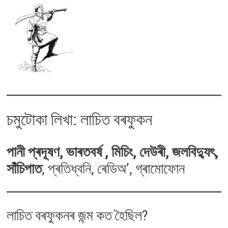
চমুটোকা লিখা: লাচিত বৰফুকন
পানী প্ৰদূষণ, ভাৰতবৰ্ষ , মিচিং, দেউৰী, জলবিদ্যুৎ,
সাঁচিপাত
, প্ৰতিধ্বনি, ৰেডিঅ’, গ্ৰামোফোন
লাচিত বৰফুকনৰ জন্ম কত হৈছিল?