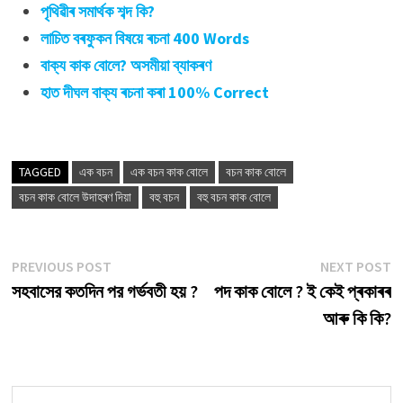
পৃথিৱীৰ সমাৰ্থক শব্দ কি?
লাচিত বৰফুকন বিষয়ে ৰচনা 400 Words
বাক্য কাক বোলে? অসমীয়া ব্যাকৰণ
হাত দীঘল বাক্য ৰচনা কৰা 100% Correct
TAGGED
এক বচন
এক বচন কাক বোলে
বচন কাক বোলে
বচন কাক বোলে উদাহৰণ দিয়া
বহু বচন
বহু বচন কাক বোলে
Post
Previous
N
PREVIOUS POST
NEXT POST
post:
p
সহবাসের কতদিন পর গর্ভবতী হয় ?
পদ কাক বোলে ? ই কেই প্ৰকাৰৰ
navigation
আৰু কি কি?