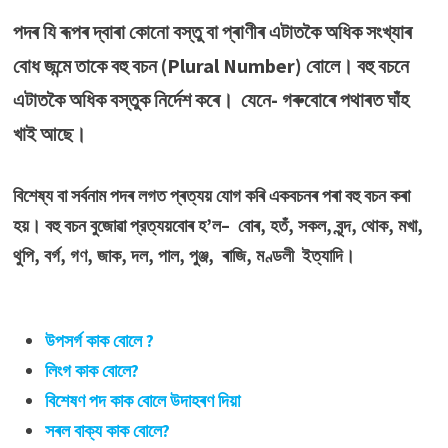
পদৰ যি ৰূপৰ দ্বাৰা কোনো বস্তু বা প্ৰাণীৰ এটাতকৈ অধিক সংখ্যাৰ
বোধ জন্মে তাকে বহু বচন (Plural Number) বোলে। বহু বচনে
এটাতকৈ অধিক বস্তুক নিৰ্দেশ কৰে। যেনে- গৰুবোৰে পথাৰত ঘাঁহ
খাই আছে।
বিশেষ্য বা সৰ্বনাম পদৰ লগত প্ৰত্যয় যোগ কৰি একবচনৰ পৰা বহু বচন কৰা
হয়। বহু বচন বুজোৱা প্রত্যয়বোৰ হ’ল– বোৰ, হতঁ, সকল, বৃন্দ, থোক, মখা,
থুপি, বৰ্গ, গণ, জাক, দল, পাল, পুঞ্জ, ৰাজি, মণ্ডলী ইত্যাদি।
উপসৰ্গ কাক বোলে ?
লিংগ কাক বোলে?
বিশেষণ পদ কাক বোলে উদাহৰণ দিয়া
সৰল বাক্য কাক বোলে?