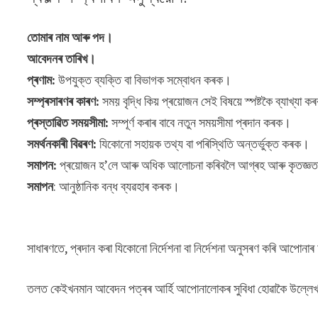
তোমাৰ নাম আৰু পদ।
আবেদনৰ তাৰিখ।
প্ৰণাম:
উপযুক্ত ব্যক্তি বা বিভাগক সম্বোধন কৰক।
সম্প্ৰসাৰণৰ কাৰণ:
সময় বৃদ্ধি কিয় প্ৰয়োজন সেই বিষয়ে স্পষ্টকৈ ব্যাখ্যা 
প্ৰস্তাৱিত সময়সীমা:
সম্পূৰ্ণ কৰাৰ বাবে নতুন সময়সীমা প্ৰদান কৰক।
সমৰ্থনকাৰী বিৱৰণ:
যিকোনো সহায়ক তথ্য বা পৰিস্থিতি অন্তৰ্ভুক্ত কৰক।
সমাপন:
প্ৰয়োজন হ’লে আৰু অধিক আলোচনা কৰিবলৈ আগ্ৰহ আৰু কৃতজ্ঞত
সমাপন
: আনুষ্ঠানিক বন্ধ ব্যৱহাৰ কৰক।
সাধাৰণতে, প্ৰদান কৰা যিকোনো নিৰ্দেশনা বা নিৰ্দেশনা অনুসৰণ কৰি আপোনাৰ আব
তলত কেইখনমান আবেদন পত্ৰৰ আৰ্হি আপোনালোকৰ সুবিধা হোৱাকৈ উল্লে