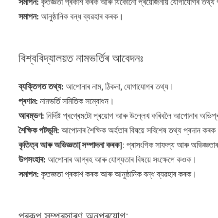
সমাপন:
কৃতজ্ঞতা প্ৰকাশ কৰক আৰু যিকোনো প্ৰয়োজনীয় যোগাযোগৰ তথ্য
সমাপন:
আনুষ্ঠানিক বন্ধ ব্যৱহাৰ কৰক।
বিশ্ববিদ্যালয়ত নামভৰ্তিৰ আবেদনঃ
ব্যক্তিগত তথ্য:
আপোনাৰ নাম, ঠিকনা, যোগাযোগৰ তথ্য।
প্ৰণাম:
নামভৰ্তি সমিতিক সম্বোধন।
আৰম্ভণ:
নিৰ্দিষ্ট প্ৰগ্ৰেমটো প্ৰয়োগ আৰু উল্লেখ কৰিবলৈ আপোনাৰ অভি
শৈক্ষিক পটভূমি:
আপোনাৰ শৈক্ষিক অৰ্হতাৰ বিষয়ে সবিশেষ তথ্য প্ৰদান কৰ
কৃতিত্ব আৰু অভিজ্ঞতা[সম্পাদনা কৰক]
: প্ৰাসংগিক সাফল্য আৰু অভিজ্
উপসংহাৰ:
আপোনাৰ আগ্ৰহ আৰু যোগ্যতাৰ বিষয়ে সংক্ষেপে কওক।
সমাপন:
কৃতজ্ঞতা প্ৰকাশ কৰক আৰু আনুষ্ঠানিক বন্ধ ব্যৱহাৰ কৰক।
প্ৰকল্প সম্প্ৰসাৰণ অনুপ্ৰয়োগ: