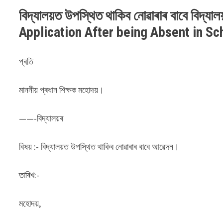
বিদ্যালয়ত উপস্থিত থাকিব নোৱাৰাৰ বাবে বিদ্যা
Application After being Absent in S
প্ৰতি
মাননীয় প্ৰধান শিক্ষক মহোদয়।
——-বিদ্যালয়ৰ
বিষয় :- বিদ্যালয়ত উপস্থিত থাকিব নোৱাৰাৰ বাবে আৱেদন।
তাৰিখ:-
মহোদয়,