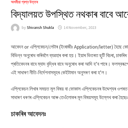
অসমীয়া প্ৰশ্ন উত্তৰ
বিদ্যালয়ত উপস্থিত নথকাৰ বাবে আব
by
Shivansh Shukla
14 November, 2023
আবেদন or এপ্লিকেচন/লেটাৰ (ইংৰাজীঃ Application/letter) হৈছে কোনো নি
বিভিন্ন অনুৰোধ কৰিবলৈ ব্যৱহাৰ কৰা হয়। ইয়াৰ ভিতৰত ছুটি বিচৰা, চাকৰিৰ ব
প্ৰতিবেদনৰ বাবে ম্যাদ বৃদ্ধিৰ বাবে অনুৰোধ কৰা আদি হ’ব পাৰে। ফলস্ব
এই সাধাৰণ নীতি-নিৰ্দেশনাসমূহৰ কেইটামান অনুসৰণ কৰা হ’ল।
এপ্লিকেচন লিখাৰ সময়ত মূল বিষয় বা ফোকাস এপ্লিকেচনৰ উদ্দেশ্যৰ ওপৰত নি
সাধাৰণ ধৰণৰ এপ্লিকেচন আৰু তেওঁলোকৰ মূল বিষয়সমূহ উল্লেখ কৰা হৈছেঃ
চাকৰিৰ আবেদনঃ