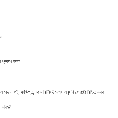
কৰক।
া প্ৰকাশ কৰক।
েদন স্পষ্ট, সংক্ষিপ্ত, আৰু নিৰ্দিষ্ট উদ্দেশ্য অনুসৰি হোৱাটো নিশ্চিত কৰক।
খ কৰিছোঁ।