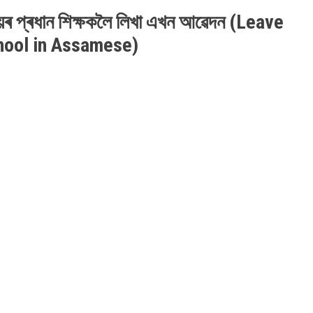
লয়ৰ প্ৰধান শিক্ষকলৈ লিখা এখন আৱেদন (
Leave
chool in Assamese)