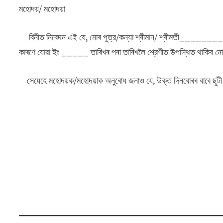
মহোদয়/ মহোদয়া
বিনীত নিবেদন এই যে, মােৰ পুত্র/কন্যা শ্ৰীমান/ শ্ৰীমতী_________
কাৰণে যোৱা ইং _____ তাৰিখৰ পৰা তাৰিখলৈ শ্রেণীত উপস্থিত থাকিব না
সেয়েহে মহােদয়ক/মহােদয়াক অনুৰোধ জনাও যে, উক্ত দিনবােৰৰ বাবে ছুটী 