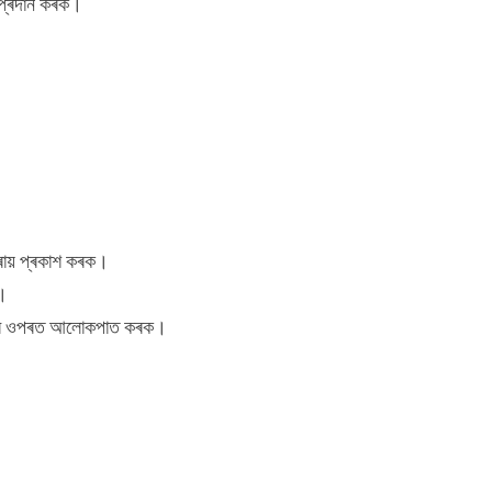
 প্ৰদান কৰক।
প্ৰায় প্ৰকাশ কৰক।
ক।
ঞতাৰ ওপৰত আলোকপাত কৰক।