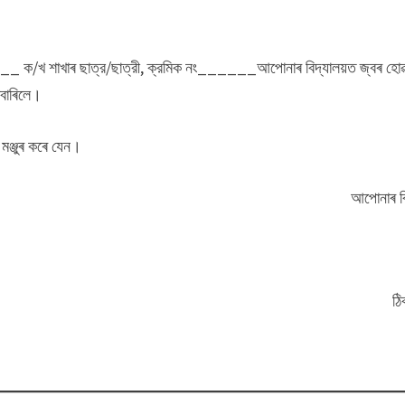
_ ক/খ শাখাৰ ছাত্র/ছাত্রী, ক্রমিক নং______আপােনাৰ বিদ্যালয়ত জ্বৰ হোৱ
েবাৰিলে।
মঞ্জুৰ কৰে যেন।
আপােনাৰ বিশ্বা
না
ঠিকনা