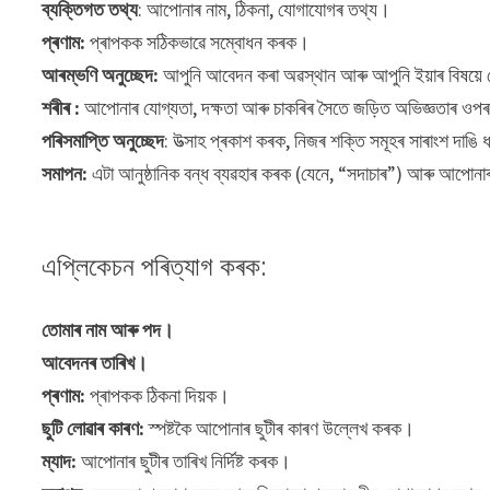
ব্যক্তিগত তথ্য
: আপোনাৰ নাম, ঠিকনা, যোগাযোগৰ তথ্য।
প্ৰণাম:
প্ৰাপকক সঠিকভাৱে সম্বোধন কৰক।
আৰম্ভণি অনুচ্ছেদ:
আপুনি আবেদন কৰা অৱস্থান আৰু আপুনি ইয়াৰ বিষয়ে 
শৰীৰ :
আপোনাৰ যোগ্যতা, দক্ষতা আৰু চাকৰিৰ সৈতে জড়িত অভিজ্ঞতাৰ
পৰিসমাপ্তি অনুচ্ছেদ
: উত্সাহ প্ৰকাশ কৰক, নিজৰ শক্তি সমূহৰ সাৰাংশ দাঙি
সমাপন:
এটা আনুষ্ঠানিক বন্ধ ব্যৱহাৰ কৰক (যেনে, “সদাচাৰ”) আৰু আপোনাৰ 
এপ্লিকেচন পৰিত্যাগ কৰক:
তোমাৰ নাম আৰু পদ।
আবেদনৰ তাৰিখ।
প্ৰণাম:
প্ৰাপকক ঠিকনা দিয়ক।
ছুটি লোৱাৰ কাৰণ:
স্পষ্টকৈ আপোনাৰ ছুটীৰ কাৰণ উল্লেখ কৰক।
ম্যাদ:
আপোনাৰ ছুটীৰ তাৰিখ নিৰ্দিষ্ট কৰক।