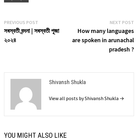
Post
Previous
N
PREVIOUS POST
NEXT POST
post:
p
সৰস্বতী বন্দনা | সৰস্বতী পূজা
How many languages
navigation
২০২৪
are spoken in arunachal
pradesh ?
Shivansh Shukla
View all posts by Shivansh Shukla →
YOU MIGHT ALSO LIKE