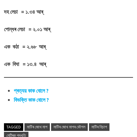
দহ লেচা = ১.৩৪ আৰ্
পোন্ধৰ লেচা = ২.০১ আৰ্
এক কঠা = ২.৬৮ আৰ্
এক বিঘা = ১৩.৪ আৰ্
প্ৰত্যয় কাক বোলে ?
বিভক্তি কাক বোলে ?
TAGGED
মাটিৰ জোখ মাপ
মাটিৰ জোখ মাপৰ কৌশল
মাটিৰ হিচাপ
মেট্ৰিক পদ্ধতি