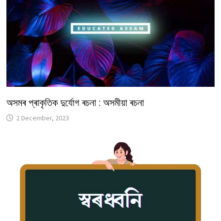
অসমৰ প্ৰাকৃতিক দুৰ্যোগ ৰচনা : অসমীয়া ৰচনা
2 December, 2023