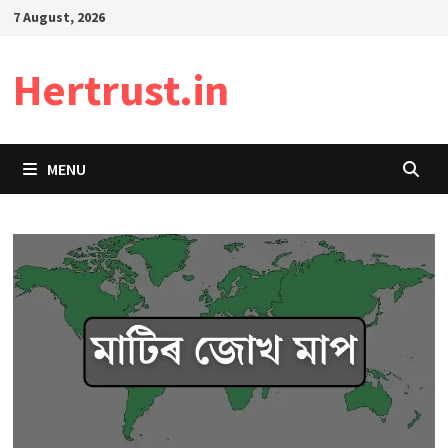
Skip
7 August, 2026
to
content
Hertrust.in
MENU