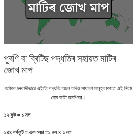
পুৰণি বা ব্ৰিটিছ পদ্ধতিৰ সহায়ত মাটিৰ
জোখ মাপ
বৰ্তমান চৰকাৰীভাৱে এইটো পদ্ধতি অচল যদিও সাধাৰণ মানুহৰ মাজত এই নিয়ম
বোৰ অতি জনপ্ৰিয়।
১২ ফুট = ১ নল
১৪৪ বৰ্গফুট = এক লেচা =১ নল × ১ নল