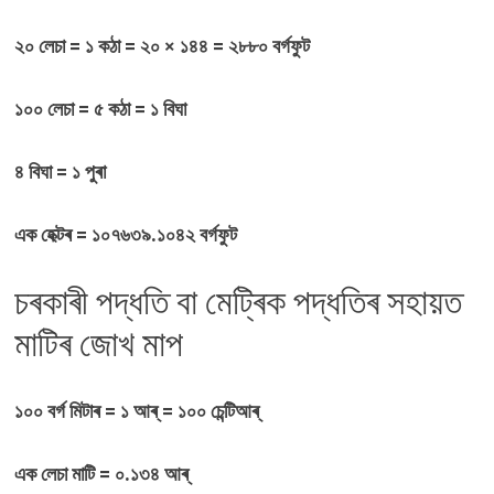
২০ লেচা = ১ কঠা = ২০ × ১৪৪ = ২৮৮০ বৰ্গফুট
১০০ লেচা = ৫ কঠা = ১ বিঘা
৪ বিঘা = ১ পুৰা
এক হেক্টৰ = ১০৭৬৩৯.১০৪২ বৰ্গফুট
চৰকাৰী পদ্ধতি বা মেট্ৰিক পদ্ধতিৰ সহায়ত
মাটিৰ জোখ মাপ
১০০ বৰ্গ মিটাৰ = ১ আৰ্ = ১০০ চেন্টিআৰ্
এক লেচা মাটি = ০.১৩৪ আৰ্