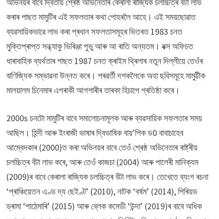
অভিনয়ৰ বাবে দ্বিতীয় শ্ৰেষ্ঠ অভিনেতাৰ কেৰালা ৰাজ্যিক চলচ্চিত্ৰ বঁটা লাভ
কৰাৰ পাছত মামুটিৰ এই সফলতাৰ কথা পোহৰলৈ আহে। এই সময়ছোৱাত
ব্যৱসায়িকভাৱে লাভ কৰা প্ৰধান সফলতাসমূহৰ ভিতৰত 1983 চনত
মুক্তিপ্ৰাপ্ত সন্ধ্যাকু ভিৰিঞ্জা পুভু আৰু আ ৰাতি অন্যতম। বক্স অফিচত
ধাৰাবাহিক ব্যৰ্থতাৰ পাছত 1987 চনত ক্ৰাইম থ্ৰিলাৰ নতুন দিল্লীয়ে তেওঁৰ
বাণিজ্যিক সম্ভাৱনা উন্নত কৰে। পৰৱৰ্তী দশকলৈকে অহা ছবিসমূহে মামুট্টীক
মালয়ালম চিনেমাৰ এগৰাকী আগশাৰীৰ তাৰকা হিচাপে প্ৰতিষ্ঠা কৰে।
2000s চনটো মামুটিৰ বাবে সমালোচনামূলক আৰু ব্যৱসায়িক সফলতাৰ সময়
আছিল। হিন্দী আৰু ইংৰাজী ভাষাৰ দ্বিভাষিক বায়’পিক ড0 বাবাচাহেব
আম্বেদকাৰ (2000)ত কৰা অভিনয়ৰ বাবে তেওঁ শ্ৰেষ্ঠ অভিনেতাৰ ৰাষ্ট্ৰীয়
চলচ্চিত্ৰ বঁটা লাভ কৰে, আৰু তেওঁ কাজচা (2004) আৰু পালেৰী মানিক্যম
(2009)ৰ বাবে কেৰালা ৰাজ্যিক চলচ্চিত্ৰ বঁটা লাভ কৰে। তেখেতে ব্যংগ ৰচনা
‘প্ৰাঞ্চিয়েতন এণ্ড দ্য ছেইণ্ট’ (2010), নাটক ‘বৰ্ষম’ (2014), পিৰিয়ড
ড্ৰামা ‘পাঠেমাৰি’ (2015) আৰু ব্লেক কমেডী ‘উন্দা’ (2019)ৰ বাবে অধিক