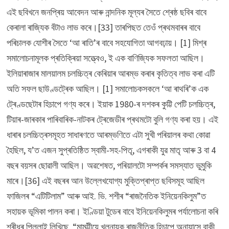
এই ছবিখনে জনপ্ৰিয় আবেদন আৰু নান্দনিক মূল্যৰ সৈতে শ্ৰেষ্ঠ ছবিৰ বাবে
কেৰালা ৰাজ্যিক বঁটাও লাভ কৰে।[33] তাৰপিছত তেওঁ প্ৰথমবাৰৰ বাবে
পৰিচালক যোশীৰ সৈতে ‘আ ৰাতি’ৰ বাবে সহযোগিতা আগবঢ়ায়। [1] মিশ্ৰ
সমালোচনামূলক প্ৰতিক্ৰিয়া সত্ত্বেও, ই এক বাণিজ্যিক সফলতা আছিল।
ইলিয়াৰাজাৰ মালয়ালম চলচ্চিত্ৰ কেৰিয়াৰ আৰম্ভ কৰাৰ কৃতিত্ব লাভ কৰা এটি
অতি সফল ছাউণ্ডট্ৰেক আছিল। [1] সমালোচকসকলে ‘আ ৰাথৰি’ক এক
ট্ৰেণ্ডছেটাৰ হিচাপে গণ্য কৰে। ইয়াক 1980-ৰ দশকৰ কুট্টি পেটি চলচ্চিত্ৰ,
টিয়াৰ-জাৰকাৰ পাৰিবাৰিক-নাটকৰ ট্ৰেজেডীৰ প্ৰথমটো বুলি গণ্য কৰা হয়। এই
ধাৰাৰ চলচ্চিত্ৰসমূহত সাধাৰণতে আৰম্ভণিতে এটা সুখী পৰিয়ালৰ কথা কোৱা
হৈছিল, য’ত এজন সুপ্ৰতিষ্ঠিত স্বামী-সহ-পিতৃ, এগৰাকী যুৱ মাতৃ আৰু 3 বা 4
বছৰ বয়সৰ ছোৱালী আছিল। অৱশেষত, পৰিয়ালটো সম্পৰ্কৰ সমস্যাত ভুমুকি
মাৰে।[36] এই বছৰৰ আন উল্লেখযোগ্য মুক্তিপ্ৰাপ্ত ছবিসমূহ আছিল
ফাজিলৰ “এটিটিলাম” আৰু আই. ভি. শশীৰ “ৰাজনৈতিক ইনিয়েনকিলুম”ত
সহায়ক ভূমিকা পালন কৰা। ইণ্ডিয়া টুডেৰ বাবে ইনিয়েনকিলুমৰ পৰ্যালোচনা কৰি
শ্ৰীধৰ পিল্লাই লিখিছে, “মামুট্টীয়ে খলনায়ক ৰাজনীতিক হিচাপে অনায়াসে বাকী