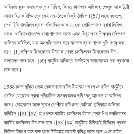
অধিকাৰ ক্ৰয় কৰাৰ প্ৰস্তাৱ দিছিল, কিন্তু কানাড়াৰ অধিকাৰ, তেলুগু আৰু হিন্দী
ভাষাৰ ৰিমেক ইতিমধ্যে সেই সময়লৈকে বিক্ৰী হৈছিল।[57] একে বছৰতে,
তেওঁ চিবি মালয়িলৰ দ্বাৰা পৰিচালিত আৰু এ. কে. লোহিতদাসৰ দ্বাৰা লিখিত
নাটক ‘থানিয়াবৰ্থানম’ত বালাগোপালন নামৰ এজন বিদ্যালয়ৰ শিক্ষকৰ চৰিত্ৰত
অভিনয় কৰিছিল, যাক অন্ধবিশ্বাসৰ বাবে সমাজৰ দ্বাৰা পাগল বুলি গণ্য কৰা
হয়। [1] দক্ষিণৰ ফিল্মফেয়াৰ বঁটাত ই শ্ৰেষ্ঠ চলচ্চিত্ৰৰ ফিল্মফেয়াৰ বঁটা –
মালয়ালম লাভ কৰে।[59] মামুটিৰ অভিনয়ে চলচ্চিত্ৰ সমালোচকৰ পৰা প্ৰশংসা
লাভ কৰে।
1988 চনত মুক্তি পোৱা কেইবাখনো ছবিৰ ভিতৰত প্ৰথমখন ছবিত মামুট্টীয়ে
ডেনিস যোচেফৰ দ্বাৰা পৰিচালিত হাস্যৰসাত্মক ছবি ‘মনু আংকল’ত অভিনয়
কৰে। মোহনলাল আৰু সুৰেশ গোপীয়ে ছবিখনত কেমিঅ’ ভূমিকাত অভিনয়
কৰিছিল।[61][62] ই 36তম ৰাষ্ট্ৰীয় চলচ্চিত্ৰ বঁটাত শ্ৰেষ্ঠ শিশু চলচ্চিত্ৰৰ
ৰাষ্ট্ৰীয় চলচ্চিত্ৰ বঁটা লাভ কৰে।[63][64] মামুট্টীয়ে চিবিআই ছিৰিজৰ প্ৰথম
কিস্তি হিচাপে কাম কৰা আৰুু চিবিআই ডায়েৰী কুৰিপ্পু নামৰ আন এখন ছবিত