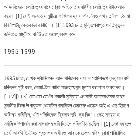
আৰু বিধেয়ন চলচ্চিত্ৰৰ বাবে শ্ৰেষ্ঠ অভিনেতাৰ ৰাষ্ট্ৰীয় চলচ্চিত্ৰ বঁটাও লাভ
কৰে। [1] সেই বছৰতে মামুট্টীয়ে ফাজিলৰ দ্বাৰা পৰিচালিত এখন তামিল চিনেমা
কিলিপেটচু কেতকাভা কৰিছিল। [1] 1993 চনত মুক্তিপ্ৰাপ্ত ধৰতিপুত্ৰৰ
জৰিয়তে মামুট্টীয়ে বলিউডত আত্মপ্ৰকাশ কৰে.
1995-1999
1995 চনত, লেখক শ্ৰীনিবাসন আৰু পৰিচালক কমলৰ সংমিশ্ৰণে নন্দকুমাৰ বৰ্মা
চৰিত্ৰৰ সৃষ্টি কৰে, ৰোমাণ্টিক নাটক মাজহায়েথুম মুনপে কলেজৰ অধ্যাপক।
[112][113] তেখেতে তেওঁৰ পৰৱৰ্তী মুক্তিত এগৰাকী আক্ৰমণাত্মক অথচ
সন্মানীয় জিলা উপায়ুক্ত থেভাল্লিপাৰাম্বিল জোচেফ এলেক্স আই এ এছ হিচাপে
অভিনয় কৰিছিল, এটা পলিটিকেল থ্ৰিলাৰ ছবি ‘দ্য কিং’। সেই সময়ত ই
সৰ্বাধিক উপাৰ্জন কৰা মালয়ালম ছবি হিচাপে পৰিগণিত হৈছিল। [1] সেই বছৰতে
তেওঁ আৰথি ইণ্টাৰনেশ্যনেলৰ অধীনত আৰ কে চেলভামণিৰ দ্বাৰা পৰিচালিত