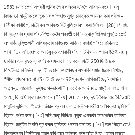
1983 চনত তেওঁ অগ্ৰণী ভূমিকালৈ ৰূপান্তৰ হ’বলৈ আৰম্ভ কৰে। বালু
কিৰিয়াথে মামুট্টীক কৌতুক নাটক ভিছাত মুখ্য চৰিত্ৰত অভিনয় কৰি পৰীক্ষা-
নিৰীক্ষা কৰিছিল, যিটো বক্স অফিচত হিট বুলি ঘোষণা কৰা হৈছিল।[28] পি. জি.
বিশ্বম্বৰণৰ দ্বাৰা পৰিচালিত তেওঁৰ পৰৱৰ্তী ছবি ‘সন্ধ্যাকু ভিৰিঞ্জা পুভু’ত তেওঁ
এগৰাকী মুক্তিকামী অধিবক্তাৰ চৰিত্ৰত অভিনয় কৰিছিল যিয়ে চিকিত্সাত
গাফিলতিৰ অভিযোগত অভিযুক্ত এগৰাকী মহিলা চিকিত্সকৰ গোচৰ উঠাই লয়।
ছবিখনে এক বৃহত্ ব্যৱসায়িক সফলতা লাভ কৰে, যিটো 250 দিনলৈকে
থিয়েটাৰত চলিছিল। দ্য ইণ্ডিয়ান এক্সপ্ৰেছৰ এগৰাকী সমালোচকে লিখিছে,
“সীমা, যিদৰে ডাঃ বালাই এটা ষ্টেণ্ড আউট প্ৰদৰ্শন আগবঢ়াইছে, বিশেষকৈ
অত্যন্ত আবেগিক দৃশ্যত প্ৰভাৱশালী। তেওঁক অভিনয়ত মামুট্টীৰ লগত মিল
আছে, যি অধিবক্তা জয়মোহন।”[29] 2017 চনত, দ্য টাইমছ অৱ ইণ্ডিয়াই
মামুটিৰ ভূমিকাক “তেওঁক জীৱন প্ৰদান কৰা এক উল্লেখনীয় অধিবক্তা ভূমিকা”
হিচাপে বৰ্ণনা কৰে।[30] সন্ধিয়াকু ভিৰিঞ্জা পুভুক এগৰাকী আগশাৰীৰ ব্যক্তি
হিচাপে মামুটিৰ স্থিতি দৃঢ় কৰাৰ কৃতিত্ব প্ৰদান কৰা হয়।[31] তাৰ পিছত তেওঁ
বিশ্বম্বৰণৰ পিন্নীলাভু নামৰ ছবিখনত অভিনয় কৰে য’ত পিতা-পুত্ৰৰ মাজত