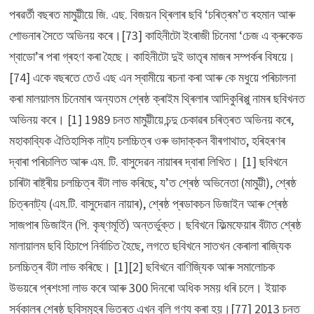
পৰৱৰ্তী বছৰত মামুট্টীয়ে জি. এছ. বিজয়ন থ্ৰিলাৰ ছবি ‘চৰিত্ৰম’ত ৰহমান আৰু
শোভনাৰ সৈতে অভিনয় কৰে।[73] কাহিনীটো ইংৰাজী চিনেমা ‘চেজ এ ক্ৰুকেড
শ্বাডো’ৰ পৰা গ্ৰহণ কৰা হৈছে। কাহিনীটো দুই ভাতৃৰ মাজৰ সম্পৰ্কৰ বিষয়ে।
[74] একে বছৰতে তেওঁ এছ এন স্বামীয়ে ৰচনা কৰা আৰু কে মধুয়ে পৰিচালনা
কৰা মালয়ালম চিনেমাৰ অন্যতম শ্ৰেষ্ঠ ক্ৰাইম থ্ৰিলাৰ আদিকুৰিপ্পু নামৰ ছবিখনত
অভিনয় কৰে। [1] 1989 চনত মামুট্টীয়ে চন্দু চেকাৱৰ চৰিত্ৰত অভিনয় কৰে,
মহাকাব্যিক ঐতিহাসিক নাট্য চলচ্চিত্ৰ ওৰু ভাদাক্কন বীৰগাথাত, হৰিহৰণৰ
দ্বাৰা পৰিচালিত আৰু এম. টি. বাসুদেৱন নায়াৰৰ দ্বাৰা লিখিত। [1] ছবিখনে
চাৰিটা ৰাষ্ট্ৰীয় চলচ্চিত্ৰ বঁটা লাভ কৰিছে, য’ত শ্ৰেষ্ঠ অভিনেতা (মামুট্টী), শ্ৰেষ্ঠ
চিত্ৰনাট্য (এম.টি. বাসুদেৱান নায়াৰ), শ্ৰেষ্ঠ প্ৰডাকচন ডিজাইন আৰু শ্ৰেষ্ঠ
সাজপাৰ ডিজাইন (পি. কৃষ্ণমূৰ্তি) অন্তৰ্ভুক্ত। ছবিখনে ফিল্মফেয়াৰ বঁটাত শ্ৰেষ্ঠ
মালায়ালম ছবি হিচাপে নিৰ্বাচিত হৈছে, লগতে ছবিখনে সাতখন কেৰালা ৰাজ্যিক
চলচ্চিত্ৰ বঁটা লাভ কৰিছে। [1][2] ছবিখনে বাণিজ্যিক আৰু সমালোচক
উভয়ৰে প্ৰশংসা লাভ কৰে আৰু 300 দিনৰো অধিক সময় ধৰি চলে। ইয়াক
সৰ্বকালৰ শ্ৰেষ্ঠ ছবিসমূহৰ ভিতৰত এখন বুলি গণ্য কৰা হয়।[77] 2013 চনত