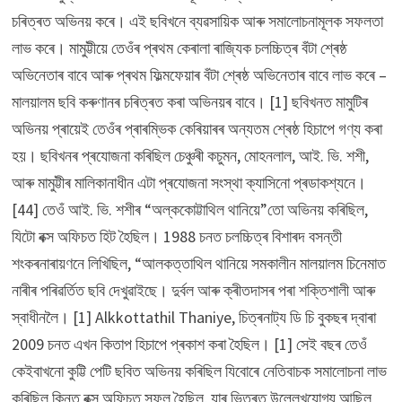
চৰিত্ৰত অভিনয় কৰে। এই ছবিখনে ব্যৱসায়িক আৰু সমালোচনামূলক সফলতা
লাভ কৰে। মামুট্টীয়ে তেওঁৰ প্ৰথম কেৰালা ৰাজ্যিক চলচ্চিত্ৰ বঁটা শ্ৰেষ্ঠ
অভিনেতাৰ বাবে আৰু প্ৰথম ফিল্মফেয়াৰ বঁটা শ্ৰেষ্ঠ অভিনেতাৰ বাবে লাভ কৰে –
মালয়ালম ছবি কৰুণানৰ চৰিত্ৰত কৰা অভিনয়ৰ বাবে। [1] ছবিখনত মামুটিৰ
অভিনয় প্ৰায়েই তেওঁৰ প্ৰাৰম্ভিক কেৰিয়াৰৰ অন্যতম শ্ৰেষ্ঠ হিচাপে গণ্য কৰা
হয়। ছবিখনৰ প্ৰযোজনা কৰিছিল চেঞ্চুৰী কচুমন, মোহনলাল, আই. ভি. শশী,
আৰু মামুট্টীৰ মালিকানাধীন এটা প্ৰযোজনা সংস্থা ক্যাসিনো প্ৰডাকশ্যনে।
[44] তেওঁ আই. ভি. শশীৰ “অল্ককোট্টাথিল থানিয়ে”তো অভিনয় কৰিছিল,
যিটো বক্স অফিচত হিট হৈছিল। 1988 চনত চলচ্চিত্ৰ বিশাৰদ বসন্তী
শংকৰনাৰায়ণনে লিখিছিল, “আলকত্তাথিল থানিয়ে সমকালীন মালয়ালম চিনেমাত
নাৰীৰ পৰিৱৰ্তিত ছবি দেখুৱাইছে। দুৰ্বল আৰু ক্ৰীতদাসৰ পৰা শক্তিশালী আৰু
স্বাধীনলৈ। [1] Alkkottathil Thaniye, চিত্ৰনাট্য ডি চি বুকছৰ দ্বাৰা
2009 চনত এখন কিতাপ হিচাপে প্ৰকাশ কৰা হৈছিল। [1] সেই বছৰ তেওঁ
কেইবাখনো কুট্টি পেটি ছবিত অভিনয় কৰিছিল যিবোৰে নেতিবাচক সমালোচনা লাভ
কৰিছিল কিন্তু বক্স অফিচত সফল হৈছিল, যাৰ ভিতৰত উল্লেখযোগ্য আছিল