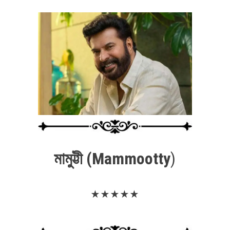
মামুট্টী (Mammootty
)
★
★
★
★
★