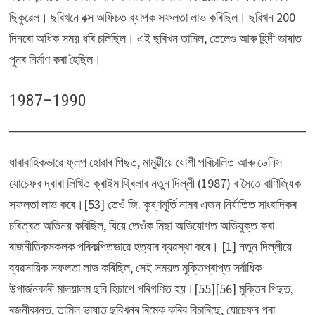
ছিকুৱেল। ছবিখনে বক্স অফিচত ব্যাপক সফলতা লাভ কৰিছিল। ছবিখন 200
দিনৰো অধিক সময় ধৰি চলিছিল। এই ছবিখন তামিল, তেলেগু আৰু হিন্দী ভাষাত
পুনৰ নিৰ্মাণ কৰা হৈছিল।
1987–1990
ধাৰাবাহিকভাৱে ফ্লপ হোৱাৰ পিছত, মামুট্টীয়ে যোশী পৰিচালিত আৰু ডেনিস
যোচেফৰ দ্বাৰা লিখিত ক্ৰাইম থ্ৰিলাৰ নতুন দিল্লী (1987) ৰ সৈতে বাণিজ্যিক
সফলতা লাভ কৰে।[53] তেওঁ জি. কৃষ্ণমূৰ্তি নামৰ এজন নিৰ্যাতিত সাংবাদিকৰ
চৰিত্ৰত অভিনয় কৰিছিল, যিয়ে তেওঁক মিছা অভিযোগত অভিযুক্ত কৰা
ৰাজনীতিকসকলক পৰিকল্পিতভাৱে হত্যাৰ ব্যৱস্থা কৰে। [1] নতুন দিল্লীয়ে
ব্যৱসায়িক সফলতা লাভ কৰিছিল, সেই সময়ত মুক্তিপ্ৰাপ্ত সৰ্বাধিক
উপাৰ্জনকাৰী মালয়ালম ছবি হিচাপে পৰিগণিত হয়।[55][56] মুক্তিৰ পিছত,
ৰজনীকান্ত, তামিল ভাষাত ছবিখনৰ ৰিমেক কৰিব বিচাৰিছে, যোচেফৰ পৰা