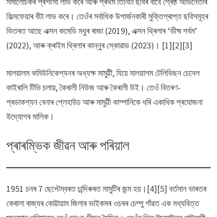
সমালোচকৰ প্ৰশংসা লাভ কৰে আৰু প্ৰথম তিনিটা ছবিৰ বাবে শ্ৰেষ্ঠ অভিনেতাৰ
ফিল্মফেয়াৰ বঁটা লাভ কৰে। তেওঁৰ সৰ্বাধিক উপাৰ্জনকাৰী মুক্তিপ্ৰাপ্ত ছবিসমূহৰ
ভিতৰত আছে এক্সন কমেডি মধুৰ ৰাজা (2019), এক্সন থ্ৰিলাৰ ‘ভীষ্ম পৰ্বম’
(2022), আৰু ক্ৰাইম থ্ৰিলাৰ কান্নুৰ স্কোৱাড (2023)। [1][2][3]
মালয়ালম কমিউনিকেশ্যনৰ অধ্যক্ষ মামুট্টী, যিয়ে মালয়ালম টেলিভিছন চেনেল
কাইৰালি টিভি চলায়, কৈৰালী নিউজ আৰু কৈৰালী উই। তেওঁ বিতৰণ-
প্ৰডাকশ্যন বেনাৰ প্লেহাউচ আৰু মামুট্টী কাম্পানিকে ধৰি একাধিক প্ৰযোজনা
উদ্যোগৰ মালিক।
প্ৰাৰম্ভিক জীৱন আৰু পৰিয়াল
1951 চনৰ 7 ছেপ্টেম্বৰত চান্দিৰুৰত মামুটিৰ জন্ম হয়।[4][5] বৰ্তমান ভাৰতৰ
কেৰালা ৰাজ্যৰ কোট্টায়াম জিলাৰ ভাইকমৰ ওচৰৰ চেম্পু গাঁৱত এক মধ্যবিত্ত