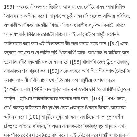
1991 চনত তেওঁ ভৰতন পৰিচালিত আৰু এ. কে. লোহিতদাসৰ দ্বাৰা লিখিত
‘আমাৰম’ত অভিনয় কৰে। মামুৱাই আচুতী নামৰ চৰিত্ৰটোত অভিনয় কৰিছিল,
এগৰাকী অশিক্ষিত মাছমৰীয়া যিজনে নিজৰ ছোৱালীক পঢ়া-শুনা কৰাটো বিচাৰে
আৰু এগৰাকী চিকিত্সক হোৱাটো বিচাৰে। এই চৰিত্ৰটোৱে মামুট্টীক শ্ৰেষ্ঠ
অভিনেতাৰ বাবে আন এটা ফিল্মফেয়াৰ বঁটা লাভ কৰাত সহায় কৰে।[97] একে
বছৰতে তেখেতে দুখন তামিল ছবি ‘থালাপাথি’ আৰু ‘আঝাগান’ত অভিনয় কৰে।
দুয়োখন ছবিই ব্যৱসায়িকভাৱে সফল হয়।[98] থালাপথি হৈছে হিন্দু মহাকাব্য,
মহাভাৰতৰ পৰা গ্ৰহণ কৰা।[99] একে বছৰতে আই ভি শশীৰ লগত ইন্সপেক্টৰ
বলৰাম আৰু নীলাগিৰি নামৰ দুখন চিনেমাৰ বাবে মামুটীয়ে যোগদান কৰে।
ইন্সপেক্টৰ বলৰাম 1986 চনত মুক্তি লাভ কৰা তেওঁৰ ছবি ‘আৱানঝি’ৰ ছিকুৱেল
আছিল। ছবিখনে ব্যৱসায়িকভাৱে সফলতা লাভ কৰে।[100] 1992 চনত,
তেওঁ কন্নড় অভিনেতা বিষ্ণুবৰ্ধনৰ সৈতে একশ্যন থ্ৰিলাৰ চিনেমা কৌৰাৱৰত
অভিনয় কৰে।[101] মামুট্টীয়ে সূৰ্য্য মানসম নামৰ চিনেমাখনত পুত্তৰুমীৰ
চৰিত্ৰত অভিনয় কৰিছিল, যি এজন মানসিকভাৱে বিকাৰগ্ৰস্ত মানুহ যি এখন
সৰু গাঁৱত তেওঁৰ মাতৃৰ সৈতে বাস কৰে। এই চৰিত্ৰৰ বাবে মামুট্টী সমালোচকৰ