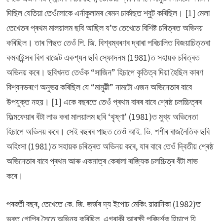
দিছিল যেতিয়া তেওঁলোকে এৰ্নাকুলামৰ ৰেমন চাৰ্কাছত শ্বুট কৰিছিল। [1] মেলা
তেখেতৰ প্ৰথম মালয়ালম ছবি আছিল য’ত তেখেতে বিশিষ্ট চৰিত্ৰত অভিনয়
কৰিছিল। তাৰ পিছত তেওঁ পি. জি. বিশ্বম্বৰণৰ দ্বাৰা পৰিচালিত বিজয়াচিত্তৰা
কমবাইন্সৰ বিগ বাজেট একশ্যন ছবি স্ফোদনম (1981)ত সহায়ক চৰিত্ৰত
অভিনয় কৰে। ছবিখনত তেওঁক “সাজিন” হিচাপে কৃতিত্ব দিয়া হৈছিল কাৰণ
বিশ্বনভৰণে অনুভৱ কৰিছিল যে “মামুট্টী” নামটো এজন অভিনেতাৰ বাবে
উপযুক্ত নহয়। [1] একে বছৰতে তেওঁ প্ৰথম বাৰৰ বাবে শ্ৰেষ্ঠ চলচ্চিত্ৰৰ
ফিল্মফেয়াৰ বঁটা লাভ কৰা মালয়ালম ছবি ‘থৃষ্ণা’ (1981)ত মুখ্য অভিনেতা
হিচাপে অভিনয় কৰে। সেই বছৰৰ পাছত তেওঁ আই. ভি. শশীৰ ৰাজনৈতিক ছবি
অহিংসা (1981)ত সহায়ক চৰিত্ৰত অভিনয় কৰে, যাৰ বাবে তেওঁ দ্বিতীয় শ্ৰেষ্ঠ
অভিনেতাৰ বাবে প্ৰথম আৰু একমাত্ৰ কেৰালা ৰাজ্যিক চলচ্চিত্ৰ বঁটা লাভ
কৰে।
পৰৱৰ্তী বছৰ, তেখেতে কে. জি. জৰ্জৰ দ্য ইপোচ মেকিং য়াৱানিকা (1982)ত
ভৰত গোপিৰ সৈতে অভিনয় কৰিছিল, এগৰাকী আৰক্ষী পৰিদৰ্শক হিচাপে যি