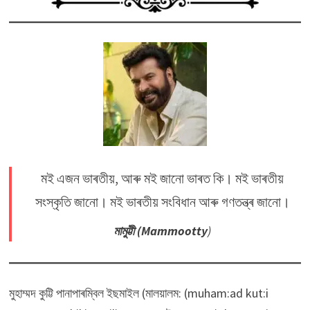
মই এজন ভাৰতীয়, আৰু মই জানো ভাৰত কি। মই ভাৰতীয়
সংস্কৃতি জানো। মই ভাৰতীয় সংবিধান আৰু গণতন্ত্ৰ জানো।
মামুট্টী (Mammootty
)
মুহাম্মদ কুট্টি পানাপাৰম্বিল ইছমাইল (মালয়ালম: (muham:ad kut:i