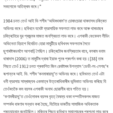
সকলোকে অতিক্ৰম কৰে।”
1984 চনত তেওঁ আই ভি শশীৰ ‘অথিৰথৰাম’ত চোৰাংচোৱা থাৰদাসৰ চৰিত্ৰত
অভিনয় কৰে। ছবিখনে যথেষ্ট ব্যৱসায়িক সফলতা লাভ কৰে আৰু থাৰডাছৰ
চৰিত্ৰটোৱে যুৱ প্ৰজন্মৰ মাজত জনপ্ৰিয়তা লাভ কৰে। এগৰাকী বেংকেবল লীডিং
অভিনেতা হিচাপে বিবেচিত হোৱা মামুট্টীয়ে ছবিখনৰ সফলতাৰ সৈতে
ছুপাৰষ্টাৰডমলৈ আগবাঢ়ি গৈছিল। চৰিত্ৰটোৰ জনপ্ৰিয়তাৰ বাবে, বলৰাম বনাম
থাৰাদাস (2006) ত মামুটিৰ দ্বাৰা ইয়াক পুনৰ প্ৰদৰ্শন কৰা হয়।[38] তাৰ
পিছত তেওঁ 1912 চনত প্ৰকাশিত জিন ৱেবষ্টাৰৰ উপন্যাস ‘ডেডী-লং-লেগছ’ৰ
ৰূপান্তৰ আই. ভি. শশীৰ ‘কনমাৰায়াথু’ত অভিনয় কৰে। ছবিখনত তেওঁ এটা
ধনী ব্যৱসায় সাম্ৰাজ্যৰ একমাত্ৰ উত্তৰাধিকাৰীৰ ভূমিকাত অভিনয় কৰিছে যি
তেওঁৰতকৈ কম বয়সৰ এগৰাকী অনাথ ছোৱালীৰ বাবে পতিত হয়।
‘কণামৰীয়াথু’ত তেওঁলোকৰ বয়সৰ বৃহত্ বৈষম্য থকা দম্পতীসকলৰ মাজত
সম্পৰ্কৰ ধাৰণাৰ সন্ধান কৰা হৈছে, যিটোৱে ভাৰতীয় সামাজিক অধিকতাক
প্ৰত্যাহ্বান জনাইছিল। মুক্তিৰ পিছত ছবিখনে সমালোচকৰ প্ৰশংসা লাভ কৰে