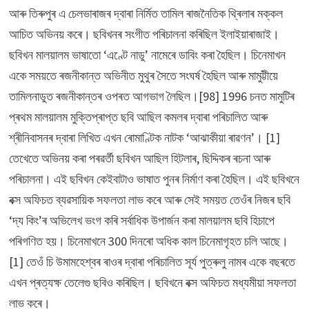
আৰু তিৰুপুৰ এ চেলভাৰাজৰ দ্বাৰা নিৰ্মিত তামিল ৰাজনৈতিক থ্ৰিলাৰ মক্কল
আচিত অভিনয় কৰে। ছবিখনৰ সংগীত পৰিচালনা কৰিছিল ইলাইয়াৰাজাই।
ছবিখন মালয়ালম ভাষাতো ‘এণ্টে নাডু’ নামেৰে ডাবিং কৰা হৈছিল। চিনেমাখন
একে সময়তে ৰজনীকান্ত অভিনীত মুথুৰ সৈতে সংঘৰ্ষ হৈছিল আৰু মামুট্টীয়ে
তামিলনাডুত ৰজনীকান্তৰ ওপৰত আগভাগ লৈছিল।[98] 1996 চনত মামুটিৰ
প্ৰথম মালয়ালম মুক্তিপ্ৰাপ্ত ছবি আছিল কমলৰ দ্বাৰা পৰিচালিত আৰু
শ্ৰীনিবাসনৰ দ্বাৰা লিখিত এখন ৰোমাণ্টিক নাটক ‘আঝাকীয়া ৰাৱণন’। [1]
তেখেতে অভিনয় কৰা পৰৱৰ্তী ছবিখন আছিল হিটলাৰ, ছিদ্দিকৰ ৰচনা আৰু
পৰিচালনা। এই ছবিখন কেইবাটাও ভাষাত পুনৰ নিৰ্মাণ কৰা হৈছিল। এই ছবিখনে
বক্স অফিচত ব্যৱসায়িক সফলতা লাভ কৰে আৰু সেই সময়ত তেওঁৰ নিজৰ ছবি
‘দ্য কিং’ৰ অভিলেখ ভংগ কৰি সৰ্বাধিক উপাৰ্জন কৰা মালয়ালম ছবি হিচাপে
পৰিগণিত হয়। চিনেমাখনে 300 দিনৰো অধিক কাল চিনেমাগৃহত চলি আছে।
[1] তেওঁ চি উমামহেশ্বৰ ৰাওৰ দ্বাৰা পৰিচালিত সূৰ্য পুত্ৰুলু নামৰ একে বছৰতে
এখন প্ৰত্যক্ষ তেলেগু ছবিও কৰিছিল। ছবিখনে বক্স অফিচত মধ্যমীয়া সফলতা
লাভ কৰে।