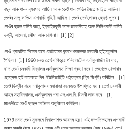
মুছলমান পৰিয়ালত তেওঁ ডাঙৰ-দীঘল হৈছিল। তেওঁৰ পিতৃ ইছমাইলৰ পাইকাৰী
বস্ত্ৰ আৰু ধানৰ ব্যৱসায় আছিল আৰু তেওঁ ধান খেতিৰ সৈতে জড়িত আছিল।
তেওঁৰ মাতৃ ফাতিমা এগৰাকী গৃহিণী আছিল। তেওঁ তেওঁলোকৰ জ্যেষ্ঠ পুত্ৰ।
তেওঁৰ দুজন কনিষ্ঠ ভাতৃ, ইব্ৰাহিমকুট্টি আৰু জাকাৰিয়াহ আৰু তিনিগৰাকী কনিষ্ঠ
ভগ্নী, আমেনা, সৌদা আৰু চাফিনা। [1] [2]
তেওঁ প্ৰাথমিক শিক্ষাৰ বাবে কোট্টায়ামৰ কুলশেখৰমঙ্গলম চৰকাৰী হাইস্কুললৈ
গৈছিল। [1] 1960 চনত তেওঁৰ পিতৃয়ে পৰিয়ালটোক এৰ্নাকুলামলৈ লৈ যায়,
য’ত তেওঁ চৰকাৰী বিদ্যালয় এৰ্নাকুলামত শিক্ষা গ্ৰহণ কৰে। তেখেতে থেভাৰাৰ
ছেক্ৰেড হাৰ্ট কলেজত প্ৰি-ইউনিভাৰ্ছিটি পাঠ্যক্ৰম (প্ৰি-ডিগ্ৰী) কৰিছিল। [1]
তেওঁ ডিগ্ৰীৰ বাবে এৰ্নাকুলামৰ মহাৰাজা কলেজত উপস্থিত হয়। তেওঁ চৰকাৰী
আইন মহাবিদ্যালয়, এৰ্নাকুলামৰ পৰা এল.এল.বি. ডিগ্ৰী লাভ কৰে। [1]
মাঞ্জেৰীতে তেওঁ দুবছৰ আইনৰ অনুশীলন কৰিছিল।
1979 চনত তেওঁ সুকলমে বিবাহপাশত আৱদ্ধ হয়। এই দম্পত্তিহালৰ এগৰাকী
কন্যা সুৰুমী (জন্ম 1982), আৰু এটি পুত্ৰ দুলকাৰ ছলমান (জন্ম 1986)-তেওঁ