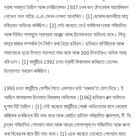
দ্বাৰা সমাদৃত হৈছিল আৰু চলচ্চিত্ৰখন 1937 চনৰ জন ষ্টেনবেকৰ আমেৰিকান
নোভেল অফ মাইছ এণ্ড মেনৰ ওপৰত আধাৰিত। [1] ছোকাৰ জানকীয়ে মাতৃ
চৰিত্ৰত অভিনয় কৰিছিল। [2] সেই বছৰতে তেওঁ ফাজিলৰ দ্বাৰা পৰিচালিত
আৰু লিখিত পাপায়ুদে স্বান্থম আপ্পুছ নামৰ চিনেমাখনত অভিনয় কৰে। পিতৃ-
মাতৃৰ মাজৰ সম্পৰ্কক লৈ নিৰ্মাণ কৰা হৈছে ছবিখন। ছবিখনে বাণিজ্যিক আৰু
সমালোচক দুয়ো দিশতে সফলতা লাভ কৰে আৰু 200 দিনতকৈও অধিক সময়
ধৰি চলে। [1] মামুট্টীয়ে 1992 চনত স্বাথী কিৰানামৰ জৰিয়তে তেলেগু
উদ্যোগত প্ৰৱেশ কৰিছিল।
1993 চনত মামুট্টীয়ে যোশীৰ সৈতে একশ্যন ছবি ‘ধ্ৰুবম’ত যোগ দিয়ে। ই
আছিল মালায়ালম চিনেমাত বিক্ৰমৰ অভিষেক।[106] ছবিখনে বক্স অফিচত
ছুপাৰ হিট হৈছিল। [1] সেই বছৰতে মামুট্টীয়ে শ্ৰেষ্ঠ অভিনেতাৰ বাবে কেৰেলা
ৰাজ্যিক চলচ্চিত্ৰ বঁটা লাভ কৰে আৰু কোচিন হানিফা পৰিচালিত বাত্সল্যম, টি. ভি.
চন্দ্ৰন পৰিচালিত পোনথান মাডা আৰু আদুৰ গোপালকৃষ্ণন পৰিচালিত আৰু ৰচনা
কৰা বিধেয়নৰ বাবে বঁটা লাভ কৰে। [1] একে বছৰতে তেখেতে পোনথান মাডা