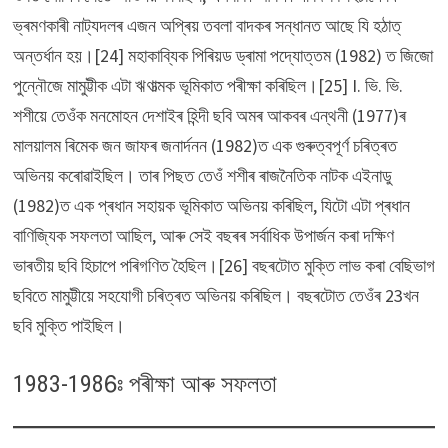
ভ্ৰমণকাৰী নাট্যদলৰ এজন অপ্ৰিয় তবলা বাদকৰ সন্ধানত আছে যি হঠাত্
অন্তৰ্ধান হয়।[24] মহাকাব্যিক পিৰিয়ড ড্ৰামা পদ্যোত্তম (1982) ত জিজো
পুন্নৌজে মামুট্টীক এটা ঋণাত্মক ভূমিকাত পৰীক্ষা কৰিছিল।[25] I. ভি. ভি.
শশীয়ে তেওঁক মনমোহন দেশাইৰ হিন্দী ছবি অমৰ আকবৰ এন্থনী (1977)ৰ
মালয়ালম ৰিমেক জন জাফৰ জনাৰ্দনন (1982)ত এক গুৰুত্বপূৰ্ণ চৰিত্ৰত
অভিনয় কৰোৱাইছিল। তাৰ পিছত তেওঁ শশীৰ ৰাজনৈতিক নাটক এইনাডু
(1982)ত এক প্ৰধান সহায়ক ভূমিকাত অভিনয় কৰিছিল, যিটো এটা প্ৰধান
বাণিজ্যিক সফলতা আছিল, আৰু সেই বছৰৰ সৰ্বাধিক উপাৰ্জন কৰা দক্ষিণ
ভাৰতীয় ছবি হিচাপে পৰিগণিত হৈছিল।[26] বছৰটোত মুক্তি লাভ কৰা বেছিভাগ
ছবিতে মামুট্টীয়ে সহযোগী চৰিত্ৰত অভিনয় কৰিছিল। বছৰটোত তেওঁৰ 23খন
ছবি মুক্তি পাইছিল।
1983-1986ঃ পৰীক্ষা আৰু সফলতা