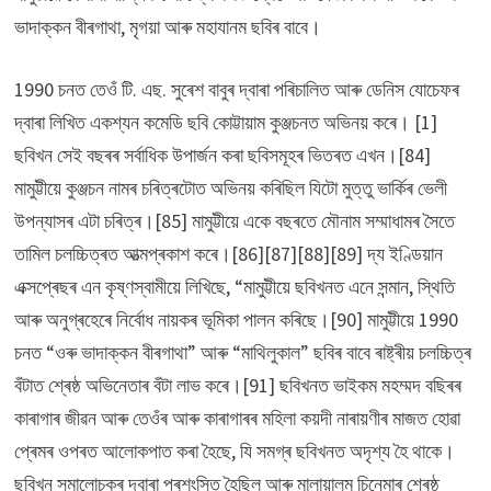
ভাদাক্কন বীৰগাথা, মৃগয়া আৰু মহাযানম ছবিৰ বাবে।
1990 চনত তেওঁ টি. এছ. সুৰেশ বাবুৰ দ্বাৰা পৰিচালিত আৰু ডেনিস যোচেফৰ
দ্বাৰা লিখিত একশ্যন কমেডি ছবি কোট্টায়াম কুঞ্জচনত অভিনয় কৰে। [1]
ছবিখন সেই বছৰৰ সৰ্বাধিক উপাৰ্জন কৰা ছবিসমূহৰ ভিতৰত এখন।[84]
মামুট্টীয়ে কুঞ্জচন নামৰ চৰিত্ৰটোত অভিনয় কৰিছিল যিটো মুত্তু ভাৰ্কিৰ ভেলী
উপন্যাসৰ এটা চৰিত্ৰ।[85] মামুট্টীয়ে একে বছৰতে মৌনাম সম্মাধামৰ সৈতে
তামিল চলচ্চিত্ৰত আত্মপ্ৰকাশ কৰে।[86][87][88][89] দ্য ইণ্ডিয়ান
এক্সপ্ৰেছৰ এন কৃষ্ণস্বামীয়ে লিখিছে, “মামুট্টীয়ে ছবিখনত এনে সন্মান, স্থিতি
আৰু অনুগ্ৰহেৰে নিৰ্বোধ নায়কৰ ভূমিকা পালন কৰিছে।[90] মামুট্টীয়ে 1990
চনত “ওৰু ভাদাক্কন বীৰগাথা” আৰু “মাথিলুকাল” ছবিৰ বাবে ৰাষ্ট্ৰীয় চলচ্চিত্ৰ
বঁটাত শ্ৰেষ্ঠ অভিনেতাৰ বঁটা লাভ কৰে।[91] ছবিখনত ভাইকম মহম্মদ বছিৰৰ
কাৰাগাৰ জীৱন আৰু তেওঁৰ আৰু কাৰাগাৰৰ মহিলা কয়দী নাৰায়ণীৰ মাজত হোৱা
প্ৰেমৰ ওপৰত আলোকপাত কৰা হৈছে, যি সমগ্ৰ ছবিখনত অদৃশ্য হৈ থাকে।
ছবিখন সমালোচকৰ দ্বাৰা প্ৰশংসিত হৈছিল আৰু মালায়ালম চিনেমাৰ শ্ৰেষ্ঠ