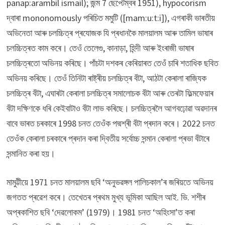
panap:arambil ismail); জন্ম 7 ছেপ্টেম্বৰ 1951), hypocorism
দ্বাৰা mononomously পৰিচিত মমুটি ([mam:u:t:i]), এগৰাকী ভাৰতীয়
অভিনেতা আৰু চলচ্চিত্ৰ প্ৰযোজক যি প্ৰধানকৈ মালয়ালম আৰু তামিল ভাষাৰ
চলচ্চিত্ৰত কাম কৰে। তেওঁ তেলেগু, কানাড়া, হিন্দী আৰু ইংৰাজী ভাষাৰ
চলচ্চিত্ৰতো অভিনয় কৰিছে। পাঁচটা দশকৰ কেৰিয়াৰত তেওঁ চাৰি শতাধিক ছবিত
অভিনয় কৰিছে। তেওঁ তিনিটা ৰাষ্ট্ৰীয় চলচ্চিত্ৰ বঁটা, আঠটা কেৰালা ৰাজ্যিক
চলচ্চিত্ৰ বঁটা, এঘাৰটা কেৰালা চলচ্চিত্ৰ সমালোচক বঁটা আৰু তেৰটা ফিল্মফেয়াৰ
বঁটা দক্ষিণকে ধৰি কেইবাটাও বঁটা লাভ কৰিছে। চলচ্চিত্ৰলৈ আগবঢ়োৱা অৱদানৰ
বাবে ভাৰত চৰকাৰে 1998 চনত তেওঁক পদ্মশ্ৰী বঁটা প্ৰদান কৰে। 2022 চনত
তেওঁক কেৰালা চৰকাৰে প্ৰদান কৰা দ্বিতীয় সৰ্বোচ্চ সন্মান কেৰালা প্ৰভা বঁটাৰে
সন্মানিত কৰা হয়।
মামুট্টীয়ে 1971 চনত মালয়ালম ছবি ‘অনুভৱঙ্গল পালিচকাল’ৰ জৰিয়তে অভিনয়
জগতত প্ৰৱেশ কৰে। তেখেতৰ প্ৰথম মুখ্য ভূমিকা আছিল আই. ভি. শশীৰ
অপ্ৰকাশিত ছবি ‘দেৱলোকম’ (1979)। 1981 চনত ‘অহিংসা’ত কৰা