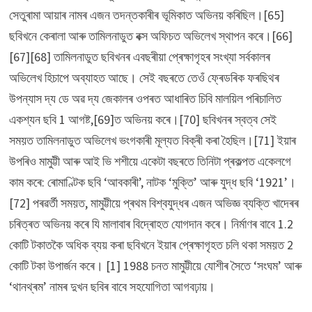
সেতুৰামা আয়াৰ নামৰ এজন তদন্তকাৰীৰ ভূমিকাত অভিনয় কৰিছিল।[65]
ছবিখনে কেৰালা আৰু তামিলনাডুত বক্স অফিচত অভিলেখ স্থাপন কৰে।[66]
[67][68] তামিলনাডুত ছবিখনৰ এবছৰীয়া প্ৰেক্ষাগৃহৰ সংখ্যা সৰ্বকালৰ
অভিলেখ হিচাপে অব্যাহত আছে। সেই বছৰতে তেওঁ ফ্ৰেডৰিক ফৰছিথৰ
উপন্যাস দ্য ডে অৱ দ্য জেকালৰ ওপৰত আধাৰিত চিবি মালয়িল পৰিচালিত
একশ্যন ছবি 1 আগষ্ট,[69]ত অভিনয় কৰে।[70] ছবিখনৰ স্বত্ব সেই
সময়ত তামিলনাডুত অভিলেখ ভংগকাৰী মূল্যত বিক্ৰী কৰা হৈছিল।[71] ইয়াৰ
উপৰিও মামুট্টী আৰু আই ভি শশীয়ে একেটা বছৰতে তিনিটা প্ৰকল্পত একেলগে
কাম কৰে: ৰোমাণ্টিক ছবি ‘আবকাৰী’, নাটক ‘মুক্তি’ আৰু যুদ্ধ ছবি ‘1921’।
[72] পৰৱৰ্তী সময়ত, মামুট্টীয়ে প্ৰথম বিশ্বযুদ্ধৰ এজন অভিজ্ঞ ব্যক্তি খাদেৰৰ
চৰিত্ৰত অভিনয় কৰে যি মালাবাৰ বিদ্ৰোহত যোগদান কৰে। নিৰ্মাণৰ বাবে 1.2
কোটি টকাতকৈ অধিক ব্যয় কৰা ছবিখনে ইয়াৰ প্ৰেক্ষাগৃহত চলি থকা সময়ত 2
কোটি টকা উপাৰ্জন কৰে। [1] 1988 চনত মামুট্টীয়ে যোশীৰ সৈতে ‘সংঘম’ আৰু
‘থানথ্ৰম’ নামৰ দুখন ছবিৰ বাবে সহযোগিতা আগবঢ়ায়।