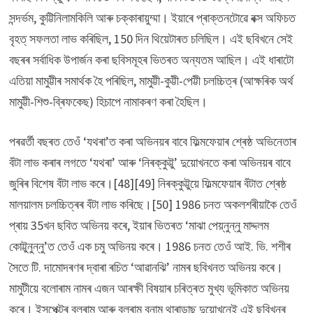
সন্দৰ্ভম, কুট্টিনিলামকিলি আৰু চক্কাৰায়ুম্মা। ইয়াৰে প্ৰাক্তনটোৱে বক্স অফিচত
বৃহত্ সফলতা লাভ কৰিছিল, 150 দিন থিয়েটাৰত চলিছিল। এই ছবিখনে সেই
বছৰৰ সৰ্বাধিক উপাৰ্জন কৰা ছবিসমূহৰ ভিতৰত অন্যতম আছিল। এই ধাৰাটো
এতিয়া মামুট্টীৰ সমাৰ্থক হৈ পৰিছিল, মামুট্টী-কুট্টী-পেট্টী চলচ্চিত্ৰ (আক্ষৰিক অৰ্থ
মামুট্টী-শিশু-ব্ৰিফকেছ) হিচাপে নামাকৰণ কৰা হৈছিল।
পৰৱৰ্তী বছৰত তেওঁ ‘যথৰা’ত কৰা অভিনয়ৰ বাবে ফিল্মফেয়াৰ শ্ৰেষ্ঠ অভিনেতাৰ
বঁটা লাভ কৰাৰ লগতে ‘যথৰা’ আৰু ‘নিৰক্কুট্টু’ দুয়োখনতে কৰা অভিনয়ৰ বাবে
জুৰিৰ বিশেষ বঁটা লাভ কৰে।[48][49] নিৰক্কুট্টুয়ে ফিল্মফেয়াৰ বঁটাত শ্ৰেষ্ঠ
মালয়ালম চলচ্চিত্ৰৰ বঁটা লাভ কৰিছে।[50] 1986 চনত অকলশৰীয়াকৈ তেওঁ
প্ৰায় 35খন ছবিত অভিনয় কৰে, ইয়াৰ ভিতৰত ‘মাঝা পেয়্নুন্নু মাদ্দলম
কোট্টুনুন্নু’ত তেওঁ এক চমু অভিনয় কৰে। 1986 চনত তেওঁ আই. ভি. শশীৰ
সৈতে টি. দামোদৰণৰ দ্বাৰা ৰচিত ‘আৱানঝি’ নামৰ ছবিখনত অভিনয় কৰে।
মামুটীয়ে বলোৰাম নামৰ এজন আৰক্ষী বিষয়াৰ চৰিত্ৰত মুখ্য ভূমিকাত অভিনয়
কৰে। ইন্সপেক্টৰ বলৰাম আৰু বলৰাম বনাম থাৰাডাছ দুয়োখনেই এই ছবিখনৰ