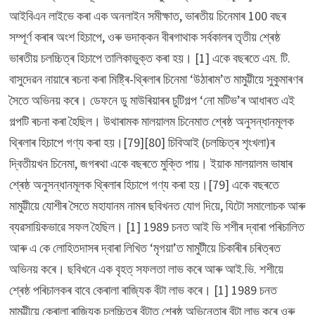
আইবিএন লাইভে কৰা এক অনলাইন সমীক্ষাত, ভাৰতীয় চিনেমাৰ 100 বছৰ
সম্পূৰ্ণ কৰাৰ অংশ হিচাপে, ওৰু ভদাক্কন বীৰগাথাক সৰ্বকালৰ তৃতীয় শ্ৰেষ্ঠ
ভাৰতীয় চলচ্চিত্ৰ হিচাপে তালিকাভুক্ত কৰা হয়। [1] একে বছৰতে এম. টি.
বাসুদেৱন নায়াৰে ৰচনা কৰা মিষ্ট্ৰি-থ্ৰিলাৰ চিনেমা ‘উঠাৰাম’ত মামুট্টীয়ে সুকুমাৰণৰ
সৈতে অভিনয় কৰে। ডেফনে ডু মাউৰিয়াৰৰ চুটিগল্প ‘নো মটিভ’ৰ আধাৰত এই
গল্পটি ৰচনা কৰা হৈছিল। উথাৰামক মালয়ালম চিনেমাত শ্ৰেষ্ঠ অনুসন্ধানমূলক
থ্ৰিলাৰ হিচাপে গণ্য কৰা হয়।[79][80] চিবিআই (চলচ্চিত্ৰ শৃংখলা)ৰ
দ্বিতীয়খন চিনেমা, জগৰথা একে বছৰতে মুক্তি পায়। ইয়াক মালয়ালম ভাষাৰ
শ্ৰেষ্ঠ অনুসন্ধানমূলক থ্ৰিলাৰ হিচাপে গণ্য কৰা হয়।[79] একে বছৰতে
মামুট্টীয়ে যোশীৰ সৈতে মহাযানম নামৰ ছবিখনত যোগ দিয়ে, যিটো সমালোচক আৰু
ব্যৱসায়িকভাৱে সফল হৈছিল। [1] 1989 চনত আই ভি শশীৰ দ্বাৰা পৰিচালিত
আৰু এ কে লোহিতদাসৰ দ্বাৰা লিখিত ‘মৃগয়া’ত মামুটীয়ে চিকাৰীৰ চৰিত্ৰত
অভিনয় কৰে। ছবিখনে এক বৃহত্ সফলতা লাভ কৰে আৰু আই.ভি. শশীয়ে
শ্ৰেষ্ঠ পৰিচালকৰ বাবে কেৰালা ৰাজ্যিক বঁটা লাভ কৰে। [1] 1989 চনত
মামুট্টীয়ে কেৰালা ৰাজ্যিক চলচ্চিত্ৰ বঁটাত শ্ৰেষ্ঠ অভিনেতাৰ বঁটা লাভ কৰে ওৰু