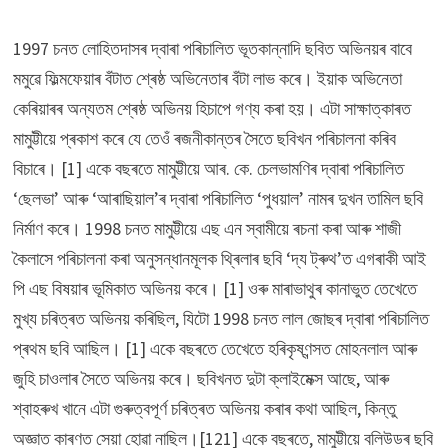
1997 চনত লোহিতদাসৰ দ্বাৰা পৰিচালিত ভূতকান্নাদি ছবিত অভিনয়ৰ বাবে
মমুৱে ফিল্মফেয়াৰ বঁটাত শ্ৰেষ্ঠ অভিনেতাৰ বঁটা লাভ কৰে। ইয়াক অভিনেতা
কেৰিয়াৰৰ অন্যতম শ্ৰেষ্ঠ অভিনয় হিচাপে গণ্য কৰা হয়। এটা সাক্ষাত্কাৰত
মামুট্টীয়ে প্ৰকাশ কৰে যে তেওঁ ৰজনীকান্তৰ সৈতে ছবিখন পৰিচালনা কৰিব
বিচাৰে। [1] একে বছৰতে মামুট্টীয়ে আৰ. কে. চেলভামণিৰ দ্বাৰা পৰিচালিত
‘ছেলভা’ আৰু ‘আৰাছিয়াল’ৰ দ্বাৰা পৰিচালিত ‘পুধয়াল’ নামৰ দুখন তামিল ছবি
নিৰ্মাণ কৰে। 1998 চনত মামুট্টীয়ে এছ এন স্বামীয়ে ৰচনা কৰা আৰু শাজী
কৈলাসে পৰিচালনা কৰা অনুসন্ধানমূলক থ্ৰিলাৰ ছবি ‘দ্য ট্ৰুথ’ত এগৰাকী আই
পি এছ বিষয়াৰ ভূমিকাত অভিনয় কৰে। [1] ওৰু মাৰাভাথুৰ কানাভুত তেখেতে
মুখ্য চৰিত্ৰত অভিনয় কৰিছিল, যিটো 1998 চনত লাল জোছৰ দ্বাৰা পৰিচালিত
প্ৰথম ছবি আছিল। [1] একে বছৰতে তেখেতে হৰিকৃষ্ণন্সত মোহনলাল আৰু
জুহি চাওলাৰ সৈতে অভিনয় কৰে। ছবিখনত দুটা ক্লাইমেক্স আছে, আৰু
শ্বাহৰুখ খানে এটা গুৰুত্বপূৰ্ণ চৰিত্ৰত অভিনয় কৰাৰ কথা আছিল, কিন্তু
অজ্ঞাত কাৰণত সেয়া হোৱা নাছিল।[121] একে বছৰতে, মামুট্টীয়ে বলিউডৰ ছবি