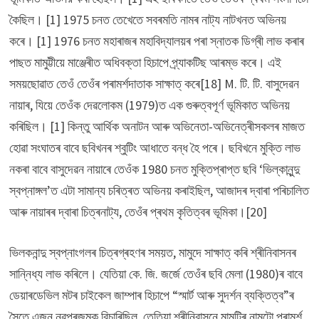
কৈছিল। [1] 1975 চনত তেখেতে সবৰমতি নামৰ নাট্য নাটখনত অভিনয়
কৰে। [1] 1976 চনত মহাৰাজৰ মহাবিদ্যালয়ৰ পৰা স্নাতক ডিগ্ৰী লাভ কৰাৰ
পাছত মামুট্টীয়ে মাঞ্জেৰীত অধিবক্তা হিচাপে প্ৰ্যাকটিছ আৰম্ভ কৰে। এই
সময়ছোৱাত তেওঁ তেওঁৰ পৰামৰ্শদাতাক সাক্ষাত্ কৰে[18] M. টি. টি. বাসুদেৱন
নায়াৰ, যিয়ে তেওঁক দেৱলোকম (1979)ত এক গুৰুত্বপূৰ্ণ ভূমিকাত অভিনয়
কৰিছিল। [1] কিন্তু আৰ্থিক অনাটন আৰু অভিনেতা-অভিনেত্ৰীসকলৰ মাজত
হোৱা সংঘাতৰ বাবে ছবিখনৰ শ্বুটিং আধাতে বন্ধ হৈ পৰে। ছবিখনে মুক্তি লাভ
নকৰা বাবে বাসুদেৱন নায়াৰে তেওঁক 1980 চনত মুক্তিপ্ৰাপ্ত ছবি ‘ভিল্কানুন্দু
স্বপ্নাঙ্গল’ত এটা সামান্য চৰিত্ৰত অভিনয় কৰাইছিল, আজাদৰ দ্বাৰা পৰিচালিত
আৰু নায়াৰৰ দ্বাৰা চিত্ৰনাট্য, তেওঁৰ প্ৰথম কৃতিত্বৰ ভূমিকা।[20]
ভিলকনান্দু স্বপ্নাংগলৰ চিত্ৰগ্ৰহণৰ সময়ত, মামুদে সাক্ষাত্ কৰি শ্ৰীনিবাসনৰ
সান্নিধ্য লাভ কৰিলে। যেতিয়া কে. জি. জৰ্জে তেওঁৰ ছবি মেলা (1980)ৰ বাবে
ডেয়াৰডেভিল মটৰ চাইকেল জাম্পাৰ হিচাপে “স্মাৰ্ট আৰু সুদৰ্শন ব্যক্তিত্ব”ৰ
সৈতে এজন নৱপ্ৰজন্মক বিচাৰিছিল, তেতিয়া শ্ৰীনিবাসনে মামুটিৰ নামটো পৰামৰ্শ