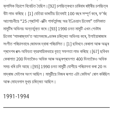
ক্লাসিক হিচাপে বিবেচিত হৈছিল।[92] চলচ্চিত্ৰখনে চাৰিবাৰ ৰাষ্ট্ৰীয় চলচ্চিত্ৰ
বঁটা লাভ কৰিছে। [1] যেতিয়া ভাৰতীয় চিনেমাই 100 বছৰ সম্পূৰ্ণ কৰে, ফ’ৰ্বছ
আলোচনীয়ে “25 গ্ৰেটেস্ট এক্টিং পাৰ্ফৰ্মেন্সছ অৱ ইণ্ডিয়ান চিনেমা” তালিকাত
মামুটিৰ অভিনয় অন্তৰ্ভুক্ত কৰে।[93] 1990 চনত মামুটি এখন গেংষ্টাৰ
চিনেমা ‘সামৰাজ্যম’ত আলেকজেণ্ডাৰৰ চৰিত্ৰত অভিনয় কৰে, ইলাইয়াৰাজাৰ
সংগীত পৰিচালনাৰে জোমনৰ দ্বাৰা পৰিচালিত। [1] ছবিখনে কেৰালা আৰু অন্ধ্ৰ
প্ৰদেশৰ বক্স-অফিচত ব্যৱসায়িকভাৱে বৃহত্ সফলতা লাভ কৰিছে।[67] ছবিখন
কেৰালাত 200 দিনতকৈও অধিক আৰু অন্ধ্ৰপ্ৰদেশত 400 দিনতকৈও অধিক
সময় ধৰি চলি আছে।[95] 1990 চনত মামুট্টী যোশীয়ে পৰিচালনা কৰা 20 নং
মাদ্ৰাজ মেইলৰ অংশ আছিল। মামুট্টীয়ে নিজৰ ৰূপত এটা কেমিঅ’ ৰোল কৰিছিল
আৰু মোহনলাল মুখ্য চৰিত্ৰত আছিল।
1991-1994