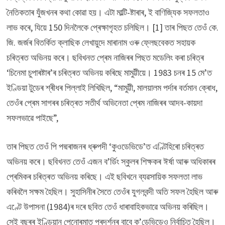
নৈতিকতাৰ যুঁজখনৰ কথা কোৱা হয়। এটা মাল্টি-ষ্টাৰাৰ, ই বাণিজ্যিক সফলতাও
লাভ কৰে, যিয়ে 150 দিনলৈকে প্ৰেক্ষাগৃহত চলিছিল। [1] তাৰ পিছত তেওঁ কে.
জি. জৰ্জৰ বিতৰ্কিত ক্লাছিক লেখায়ুদে মাৰানাম ওৰু ফ্লেছবেকত সহায়ক
চৰিত্ৰত অভিনয় কৰে। ছবিখনত প্ৰেম নাজিৰৰ পিছত মডেলিং কৰা চৰিত্ৰ
‘চিনেমা চুপাৰষ্টাৰ’ৰ চৰিত্ৰত অভিনয় কৰিছে মামুট্টীয়ে। 1983 চনৰ 15 মে’ত
ইণ্ডিয়া টুডেৰ শ্ৰীধৰ পিল্লাই লিখিছিল, “মামুট্টী, মালয়ালম পৰ্দাৰ বৰ্তমান ক্ৰোধ,
তেওঁৰ প্ৰেম সাগৰৰ চৰিত্ৰত সতীৰ্থ অভিনেতা প্ৰেম নাজিৰৰ আদব-কায়দা
সফলভাৱে পাইছে”,
তাৰ পিছত তেওঁ পি পদ্মৰাজনৰ ধ্ৰুপদী ‘কুওডেভিডে’ত এণ্টিহিৰো চৰিত্ৰত
অভিনয় কৰে। ছবিখনত তেওঁ এজন ব’ৰ্ডিং স্কুলৰ শিক্ষকৰ ঈৰ্ষা আৰু অধিকাৰৰ
প্ৰেমিকৰ চৰিত্ৰত অভিনয় কৰিছে। এই ছবিখনে ব্যৱসায়িক সফলতা লাভ
কৰিবলৈ সক্ষম হৈছিল। সুহাসিনীৰ সৈতে তেওঁৰ যুগলবন্দী অতি সফল হৈছিল আৰু
এণ্টে উপাসনা (1984)ৰ দৰে ছবিত তেওঁ ধাৰাবাহিকভাৱে অভিনয় কৰিছিল।
সেই বছৰৰ ইণ্ডিয়ান পেনোৰমাত প্ৰদৰ্শনৰ বাবে ক’ডেভিডেও নিৰ্বাচিত হৈছিল।