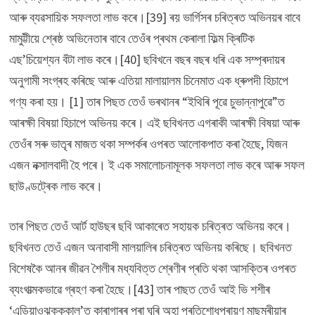
আৰু ব্যৱসায়িক সফলতা লাভ কৰে।[39] ৰয় ভাৰ্গিসৰ চৰিত্ৰত অভিনয়ৰ বাবে
মামুট্টীয়ে শ্ৰেষ্ঠ অভিনেতাৰ বাবে তেওঁৰ প্ৰথম কেৰালা ফিল্ম ক্ৰিটিক
এছ’চিয়েশ্যন বঁটা লাভ কৰে।[40] ছবিখনে বছৰ বছৰ ধৰি এক সম্প্ৰদায়ৰ
অনুগামী সংগ্ৰহ কৰিছে আৰু এতিয়া মালায়ালম চিনেমাত এক ধ্ৰুপদী হিচাপে
গণ্য কৰা হয়। [1] তাৰ পিছত তেওঁ ভৰথানৰ “ইথিৰি পূৱে চুভান্নাপুৱে”ত
আৰক্ষী বিষয়া হিচাপে অভিনয় কৰে। এই ছবিখনত এগৰাকী আৰক্ষী বিষয়া আৰু
তেওঁৰ সৰু ভাতৃৰ মাজত থকা সম্পৰ্কৰ ওপৰত আলোকপাত কৰা হৈছে, যিজন
এজন নক্সালবাদী হৈ পৰে। ই এক সমালোচনামূলক সফলতা লাভ কৰে আৰু সফল
ছাউণ্ডট্ৰেক লাভ কৰে।
তাৰ পিছত তেওঁ আৰ্ট হাউছৰ ছবি আকাৰেত সহায়ক চৰিত্ৰত অভিনয় কৰে।
ছবিখনত তেওঁ এজন অনাবাসী মালয়ালিৰ চৰিত্ৰত অভিনয় কৰিছে। ছবিখনত
বিশেষকৈ আনৰ জীৱন শৈলীৰ মধ্যবিত্ত শ্ৰেণীৰ প্ৰতি থকা আসক্তিৰ ওপৰত
ব্যংগাত্মকভাৱে গ্ৰহণ কৰা হৈছে।[43] তাৰ পাছত তেওঁ আই ভি শশীৰ
‘এডিয়াওঝুক্ককাল’ত কাৰাগাৰৰ পৰা ঘূৰি অহা প্ৰতিশোধপৰায়ণ মাছমৰীয়াৰ