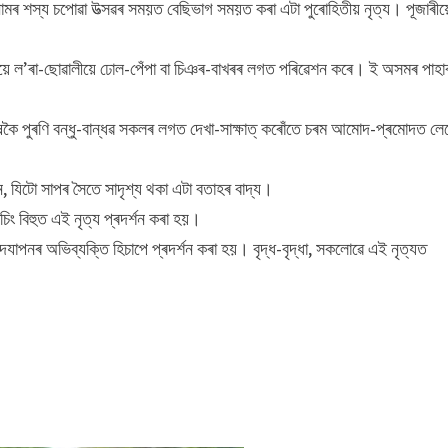
নামৰ শস্য চপোৱা উত্সৱৰ সময়ত বেছিভাগ সময়ত কৰা এটা পুৰোহিতীয় নৃত্য। পূজাৰী
ৰায়ে ল’ৰা-ছোৱালীয়ে ঢোল-পেঁপা বা চিঞৰ-বাখৰৰ লগত পৰিৱেশন কৰে। ই অসমৰ পাহা
ষকৈ পুৰণি বন্ধু-বান্ধৱ সকলৰ লগত দেখা-সাক্ষাত্ কৰোঁতে চৰম আমোদ-প্ৰমোদত লে
, যিটো সাপৰ সৈতে সাদৃশ্য থকা এটা বতাহৰ বাদ্য।
ং বিহুত এই নৃত্য প্ৰদৰ্শন কৰা হয়।
দযাপনৰ অভিব্যক্তি হিচাপে প্ৰদৰ্শন কৰা হয়। বৃদ্ধ-বৃদ্ধা, সকলোৱে এই নৃত্যত