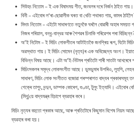
সিউহুং নিতোম – ই এক বিষাদময় গীত, জংঘলৰ দৰে নিৰ্জন ঠাইত গায়।
বিনী – এইবোৰ ল’ৰা-ছোৱালীক ঘৰত বা খেতি পথাৰত গায়, কামৰ ঠাইলৈ ল
মিদাং নিতোম – এইটো সাধাৰণতে নতুনকৈ ঘৰলৈ বোৱাৰী অহাৰ সময়ত গা
নিজৰ পৰিয়াল, বন্ধু-বান্ধৱ আৰু শৈশৱৰ চিনাকি পৰিৱেশৰ পৰা বিচিছন্ন
অ’ই নিটোম – ই মিচিং লোকগীতৰ আটাইতকৈ জনপ্ৰিয় ৰূপ, যিটো মিচিং
অৱস্থাত গায়। ই মিচিং সোমেন (নৃত্য)ৰ এক অবিচ্ছেদ্য অংগ। ইয়াত ৰ
বিভিন্ন বিষয় আছে। এটা অ’ই-নিটমৰ প্ৰতিটো শাৰী সাতটা আখৰেৰে
মিচিংসকলৰ সমৃদ্ধ লোকসংগীত আছে। ডুমডুমাৰ উপৰিও, লুহপি, লেহনং, ম
সাধাৰণ, মিচিং লোক সংগীতত বজোৱা পৰম্পৰাগত বাদ্যৰ প্ৰকাৰসমূহ তলত 
গেক্ৰে তাপুং, দন্দুন, ডাম্পক কোৰেগ, গুণ্ডা, টুলুং ইত্যাদি। এইবোৰ বে
(মিবু)য়ে বাদ্যযন্ত্ৰ হিচাপে ব্যৱহাৰ কৰে।
মিচিং নৃত্যৰ বহুতো প্ৰকাৰ আছে, আৰু প্ৰতিটোৰে কিছুমান বিশেষ নিয়ম আছে
ব্যৱহাৰ কৰা হয়।