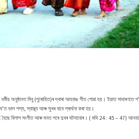
্মীয় অনুষ্ঠানত মিবু (পুৰোহিত)ৰ দ্বাৰা আহবাঙ গীত গোৱা হয়। ইয়াত সাধাৰণতে প’ব
ত ভাল শস্য, স্বাস্থ্য আৰু সুখৰ বাবে প্ৰাৰ্থনা কৰা হয়।
ই হৈছে বিলাপ সংগীত আৰু মনত পৰে দুখৰ ঘটনাবোৰ। ( মথি 24 : 45 – 47) আনহা