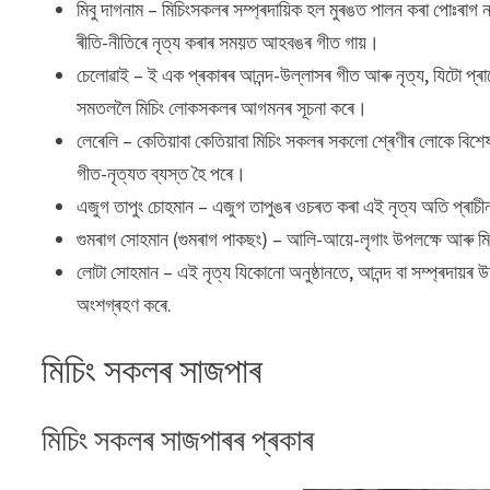
মিবু দাগনাম – মিচিংসকলৰ সম্প্ৰদায়িক হল মুৰঙত পালন কৰা পোঃৰাগ 
ৰীতি-নীতিৰে নৃত্য কৰাৰ সময়ত আহবঙৰ গীত গায়।
চেলোৱাই – ই এক প্ৰকাৰৰ আনন্দ-উল্লাসৰ গীত আৰু নৃত্য, যিটো প্
সমতললৈ মিচিং লোকসকলৰ আগমনৰ সূচনা কৰে।
লেৰেলি – কেতিয়াবা কেতিয়াবা মিচিং সকলৰ সকলো শ্ৰেণীৰ লোকে বিশে
গীত-নৃত্যত ব্যস্ত হৈ পৰে।
এজুগ তাপুং চোহমান – এজুগ তাপুঙৰ ওচৰত কৰা এই নৃত্য অতি প্ৰাচীন
গুমৰাগ সোহমান (গুমৰাগ পাকছং) – আলি-আয়ে-লৃগাং উপলক্ষে আৰু মিচি
লোটা সোহমান – এই নৃত্য যিকোনো অনুষ্ঠানতে, আনন্দ বা সম্প্ৰদায়ৰ উ
অংশগ্ৰহণ কৰে.
মিচিং সকলৰ সাজপাৰ
মিচিং সকলৰ সাজপাৰৰ প্ৰকাৰ