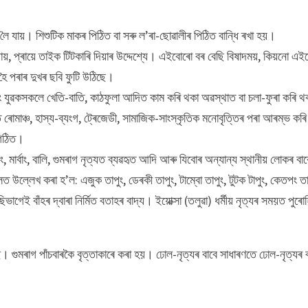
ৈ যায়। শিশুটিক মাকৰ পিঠিত বা সৰু ল’ৰা-ছোৱালীৰ পিঠিত বান্ধি ৰখা হয়।
য়, প্ৰায়ে তাইক টিটকাৰি দিয়াৰ উদ্দেশ্যে। এইবোৰো বৰ বেছি বিষাদময়, কিয়নো এ
 হৈ পৰাৰ দুখৰ ছবি ফুটি উঠিছে।
 যুৱকসকলে খেতি-বাতি, কাঠফুলা আদিত কাম কৰি থকা অৱস্থাত বা চলা-ফুৰা কৰি থ
োমাঞ্চ, হাস্য-ব্যংগ, ট্ৰেজেডী, সামাজিক-সাংস্কৃতিক মনোবৃত্তিৰ পৰা আৰম্ভ কৰি
 গঠিত।
াৰ্বাং, বালি, গুমৰাগ নৃত্যত ব্যৱহৃত আদি আৰু যিবোৰ অন্যান্য স্থানীয় লোকৰ বাব
উল্লেখ কৰা হ’ল: এজুক তাপুং, ডেৰকী তাপুং, টাম্বো তাপুং, টুটক টাপুং, কেতপং তা
ছিভাগেই বাঁহৰ দ্বাৰা নিৰ্মিত বতাহৰ বাদ্য। ইয়োক্সা (তলুৱা) ধৰ্মীয় নৃত্যৰ সময়ত পুৰো
। গুমৰাগ পাঁচবাৰকৈ বৃত্তাকাৰে কৰা হয়। ঢোল-নৃত্যৰ বাবে সাধাৰণতে ঢোল-নৃত্যৰ ব