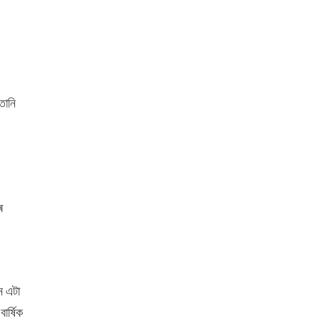
তানি
ৰ
ন এটা
ৰ্ষিক