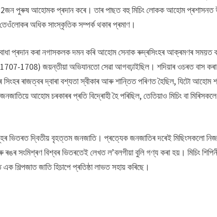
বে 12জন পুৰুষ আহোমক প্ৰদান কৰে। তাৰ পাছত বহু মিচিং লোকক আহোম প্ৰশাসনত 
েওঁলোকৰ অধিক সাংস্কৃতিক সম্পৰ্ক থকাৰ প্ৰমাণ।
ৰাত বাধা প্ৰদান কৰা নগাসকলক দমন কৰি আহোম সেনাক ৰুদ্ৰসিংহৰ আক্ৰমণৰ সময়ত 
িংহৰ (1707-1708) জয়ন্তীয়া অভিযানতো সেৱা আগবঢ়াইছিল। শদিয়াৰ ওচৰত বাস কৰা
সিংহৰ ৰাজত্বৰ দ্বাৰা বশ্যতা স্বীকাৰ আৰু শান্তিত পৰিণত হৈছিল, যিটো আহোম 
নজাতিয়ে আহোম চৰকাৰৰ প্ৰতি বিদ্ৰোহী হৈ পৰিছিল, তেতিয়াও মিচিং বা মিৰিসকলে
ৰ ভিতৰত দ্বিতীয় বৃহত্তম জনজাতি। প্ৰত্যেক জনজাতিৰ দৰেই মিছিংসকলো নিজ
 ৰঙৰ সংমিশ্ৰণ বিশ্বৰ ভিতৰতেই লেখত ল’বলগীয়া বুলি গণ্য কৰা হয়। মিচিং শিপিন
 এক শিল্পজাত জাতি হিচাপে প্ৰতিষ্ঠা লাভত সহায় কৰিছে।