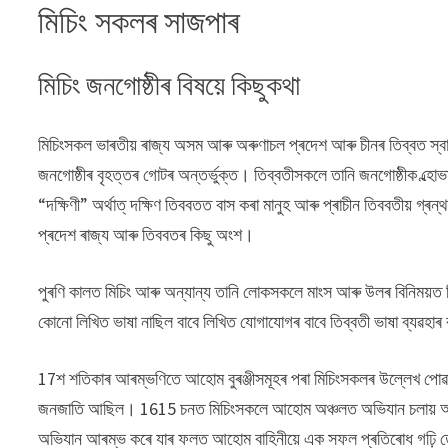
মিচিং সকলৰ সাজপাৰ
মিচিং জনগোষ্ঠীৰ বিষয়ে কিছুকথা
মিচিংসকল ভাৰতীয় ৰাজ্য অসম আৰু অৰুণাচল প্ৰদেশ আৰু চীনৰ তিব্বত স্বায়
জনগোষ্ঠীৰ বৃহত্তৰ গোটৰ অন্তৰ্ভুক্ত। তিব্বতীসকলে তানি জনগোষ্ঠীক ল্হোভা (তি
“দক্ষিণী” অৰ্থাত্ দক্ষিণ তিববতত বাস কৰা মানুহ আৰু প্ৰাচীন তিববতীয় গ্ৰ
প্ৰদেশ ৰাজ্য আৰু তিববতৰ কিছু অংশ।
পুৰণি কালত মিচিং আৰু অন্যান্য তানি লোকসকলে মাংস আৰু উলৰ বিনিময়ত
কোনো লিখিত ভাষা নাছিল বাবে লিখিত যোগাযোগৰ বাবে তিব্বতী ভাষা ব্যৱহা
17শ শতিকাৰ আৰম্ভণিতে আহোম বুৰঞ্জীসমূহৰ পৰা মিচিংসকলৰ উল্লেখ পোৱা য
জনজাতি আছিল। 1615 চনত মিচিংসকলে আহোম অঞ্চলত অভিযান চলায় আৰ
অভিযান আৰম্ভ কৰে যাৰ ফলত আহোম বাহিনীয়ে এক সফল প্ৰতিৰোধ গঢ়ি ত