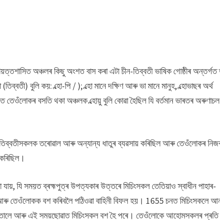
ত্তশাসিত অঞ্চলৰ কিছু অংশত বাস কৰা এটা চীন-তিব্বতী ভাষিক গোষ্ঠীৰ অন্তৰ্গত 
ব্বতী) বুলি কয়: ল্হো-পি / ); ল্হো মানে দক্ষিণ আৰু ভা মানে মানুহ, ল্হোভাছৰ অৰ্থ
ন্থত তেওঁলোকৰ বসতি থকা অঞ্চলক ল্হোয়ু বুলি কোৱা হৈছিল যি বৰ্তমান ভাৰতৰ অৰুণাচল
 তিব্বতীসকলক তৰোৱাল আৰু অন্যান্য ধাতুৰ ব্যৱসায় কৰিছিল আৰু তেওঁলোকৰ নিজ
ৰ কৰিছিল।
ায়, যি সময়ত ব্ৰহ্মপুত্ৰ উপত্যকাৰ উত্তৰে মিচিংসকল তেতিয়াও স্বাধীন পাহাৰ-
ু তেওঁলোকক বশ কৰিবলৈ পঠিওৱা বাহিনী বিফল হয়। 1655 চনত মিচিংসকলে আ
োলে আৰু এই সময়ছোৱাত মিচিংসকল বশ হৈ পৰে। তেওঁলোকে আহোমসকলৰ প্ৰতি বা