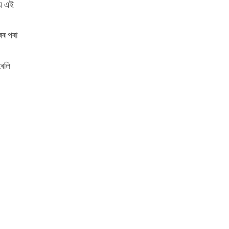
য়ে এই
ৰৰ পৰা
ৰেলি