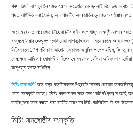
শ্ৰদ্ধাঞ্জলি আগবঢ়াবলৈ সন্মত হয় আৰু তেওঁলোকে জ্বলাই দিয়া দুজনৰ বা
পদত অধিষ্ঠিত কৰা হৈছিল, আন পাহাৰীয়া-জনজাতিৰ তুলনাত অসমীয়াৰ লগত ত
আহোম সেনাত নিয়োজিত মিচিং বা মিৰি কৰ্ণীসকলে খাদ্য সামগ্ৰী যোগান ধ
ৰাজ্যলৈ নিয়াৰ ক্ষেত্ৰত যথেষ্ট সেৱা আগবঢ়াইছিল। মিচিংসকলে ৰুদ্ৰ স
মিচিংসকলে 17শ শতিকাত আহোম চৰকাৰক অসুবিধাত পেলাইছিল, কিন্তু ৰুদ্ৰ 
শেষলৈকে আছিল। মোৱামৰীয়া বিদ্ৰোহৰ সময়তও যেতিয়া অধিকাংশ পাহাৰীয়া জ
আনুগত্য বজাই ৰাখিছিল।
মিচিং জনগোষ্ঠী
হৈছে বড়ো-কছাৰীসকলৰ পিছতেই অসমৰ ভৈয়ামৰ জনজাতিসমূহ
লোক-সংস্কৃতি আছে। মিচিং পৰম্পৰাগত সাজপাৰৰ ‘গামিগ'(ফুল) ৰ আৰ্হি আৰু
কৰ্মনিপুণতা আৰু ঘৰতে বোৱা জাতীয় সাজপাৰে মিচিং জাতিটোক বিশ্বৰ ভিতৰতে
মিচিং জনগোষ্ঠীৰ সংস্কৃতি