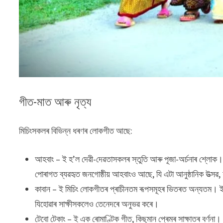
গীত-মাত আৰু নৃত্য
মিচিংসকলৰ বিভিন্ন ধৰণৰ লোকগীত আছে:
আহবাং – ই হ’ল দেৱী-দেৱতাসকলৰ স্তুতি আৰু পূজা-অৰ্চনাৰ শ্লোক। ধৰ
পোৰাগত ব্যৱহৃত জনগোষ্ঠীয় আহবাংও আছে, যি এটা আনুষ্ঠানিক উত্সৱ, য’
কাবান – ই মিচিং লোকগীতৰ প্ৰাচীনতম ৰূপসমূহৰ ভিতৰত অন্যতম। 
যিহোৱাৰ সাক্ষীসকলেও তেনেদৰে অনুভৱ কৰে।
টেবো টেকাং – ই এক ৰোমাণ্টিক গীত, কিছুমান প্ৰেমৰ সাক্ষাতৰ বৰ্ণনা।