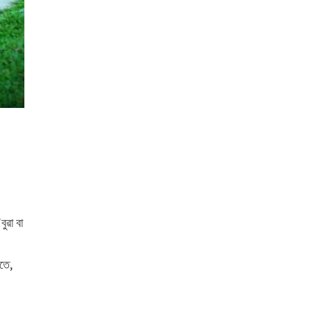
ুৱা বা
তে,