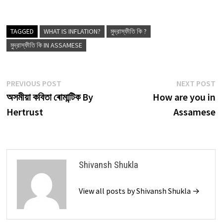
TAGGED
WHAT IS INFLATION?
মুদ্রাস্ফীতি কি ?
মুদ্রাস্ফীতি কি IN ASSAMESE
Post
Previous
N
PREVIOUS POST
NEXT POST
post:
p
অসমীয়া কবিতা ৰোমান্টিক By
How are you in
navigation
Hertrust
Assamese
Shivansh Shukla
View all posts by Shivansh Shukla →