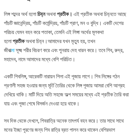
লিঙ্গ শব্দের অর্থ হলো
চিহ্ন
অথবা
প্রতীক।
এই প্রতীক অথবা চিহ্নতে আছে
পাঁচটি জ্ঞানেন্দ্রিয়, পাঁচটি কর্মেন্দ্রিয়, পাঁচটি প্রাণ, মন ও বুদ্ধি। একটি দেশের
পরিচয় যেমন বহন করে পতাকা, তেমনি এই লিঙ্গা অর্থের মূলকথা
হলো
প্রতীক
অথবা চিহ্ন।আমাদের যখন মৃত্যু হয়, তখন
জীবাত্
মা
সূক্ষ্ম শরীর বিচরণ করে এবং পুনরায় দেহ ধারন করে। তবে শিব, রুদ্র,
মহাদেব, নামে আমাদের মধ্যে বেশি পরিচিত।
একটি শিবলিঙ্গ, আরেকটি নারায়ন শিলা এই পূজায় লাগে। শিব লিঙ্গের গঠন
প্রণালী সহজ হওয়ার জন্য মূর্তি তৈরির থেকে লিঙ্গ পূজায় আমরা বেশি আগ্রহ
দেখিয়ে থাকি। মাটি দিয়ে অতি সহজে অল্প সময়ের মধ্যে এই প্রতীক তৈরি করা
যায় এবং পূজা শেষে বিসর্জন দেওয়া হয়ে থাকে।
সব দিক থেকে দেখলে, শিবরাত্রি অনেক তাৎপর্য বহন করে। তার সাথে সাথে
মনের ইচ্ছা পূরণের জন্য শিব রাত্রি ব্রত পালন করে থাকেন বেশিরভাগ