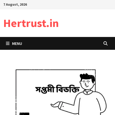
Skip
7 August, 2026
to
content
Hertrust.in
MENU