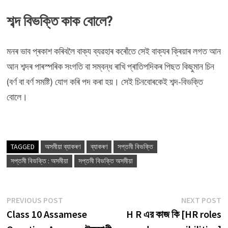
শব্দ বিভক্তি কাক বোলে?
মনৰ ভাব প্ৰকাশ কৰিবলৈ বাক্য ব্যৱহাৰ কৰোঁতে সেই বাক্যৰ ক্ৰিয়াৰ লগত আন
আন শব্দৰ পাৰস্পৰিক সংগতি বা সম্বন্ধ ৰাখি প্ৰাতিপদিকৰ পিছত কিছুমান চিন
(বর্ণ বা বর্ণ সমষ্টি) যোগ কৰি পদ কৰা হয়। সেই চিনবোৰকেই শব্দ-বিভক্তি
বোলে।
TAGGED
অসমীয়া ব্যাকৰণ
ব্যাকৰণ
সপ্তমী বিভক্তি
সপ্তমী বিভক্তি : অসমীয়া
সপ্তমী বিভক্তি অসমীয়া
Post
Previous
N
PREVIOUS POST
NEXT POST
post:
p
Class 10 Assamese
H R এর কাজ কি [HR roles
navigation