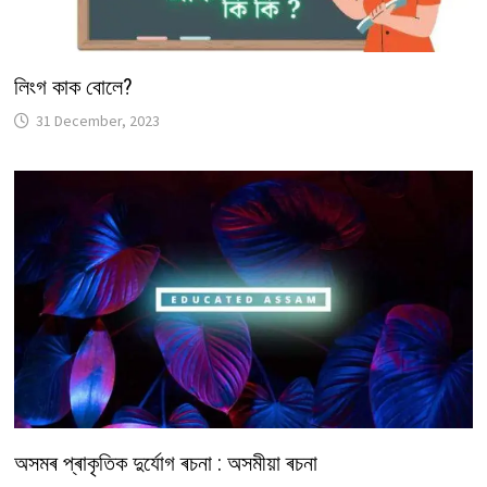
লিংগ কাক বোলে?
31 December, 2023
অসমৰ প্ৰাকৃতিক দুৰ্যোগ ৰচনা : অসমীয়া ৰচনা