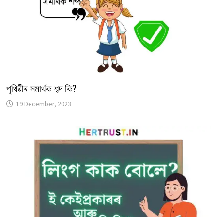
পৃথিৱীৰ সমাৰ্থক শব্দ কি?
19 December, 2023