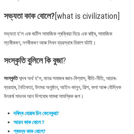
সভ্যতা কাক বোলে?
[what is civilization]
সভ্যতা হ’ল এক জটিল সামাজিক প্ৰক্ৰিয়া যিয়ে এক ৰাষ্ট্ৰ, সামাজিক
স্তৰীকৰণ, নগৰীকৰণ আৰু লিখন ব্যৱস্থাৰ বিকাশ ঘটাই।
সংস্কৃতি বুলিলে কি বুজা
?
সংস্কৃতি
শব্দৰ অৰ্থ হ’ল, মানৱ সমাজৰ জ্ঞান-বিশ্বাস, ৰীতি-নীতি, আচাৰ-
ব্যৱহাৰ, নৈতিকতা, উৎসৱ অনুষ্ঠান, আইন-কানুন, শিল্প, কলা আৰু বৌদ্ধিক
উৎকৰ্ষ সাধনৰ আন দিশবোৰ সামৰা সামগ্ৰিক ৰূপ।
দৰিদ্ৰ হোৱাৰ চিন কেনেকুৱা?
আয়ন কাক বোলে ?
প্ৰবন্ধ কাক বোলে?