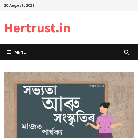
Skip
10 August, 2026
to
content
Hertrust.in
MENU