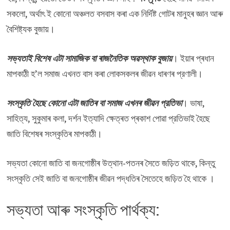
সকলো, অৰ্থাৎ ই কোনো অঞ্চলত বসবাস কৰা এক নিৰ্দিষ্ট গোটৰ মানুহৰ জ্ঞান আৰু
বৈশিষ্ট্যক বুজায়।
সভ্যতাই বিশেষ এটা সামাজিক বা ৰাজনৈতিক অৱস্থাক বুজায়
। ইয়াৰ প্ৰধান
মাপকাঠী হ’ল সমাজ এখনত বাস কৰা লােকসকলৰ জীৱন ধাৰণৰ প্রণালী।
সংস্কৃতি হৈছে কোনাে এটা জাতিৰ বা সমাজ এখনৰ জীৱন প্রতিভা
। ভাষা,
সাহিত্য, সুকুমাৰ কলা, দর্শন ইত্যাদি ক্ষেত্ৰত প্ৰকাশ পােৱা প্রতিভাই হৈছে
জাতি বিশেষৰ সংস্কৃতিৰ মাপকাঠী।
সভ্যতা কোনাে জাতি বা জনগােষ্ঠীৰ উত্থান-পতনৰ সৈতে জড়িত থাকে, কিন্তু
সংস্কৃতি সেই জাতি বা জনগােষ্ঠীৰ জীৱন পদ্ধতিৰ সৈতেহে জড়িত হৈ থাকে ।
সভ্যতা আৰু সংস্কৃতি পার্থক্য: