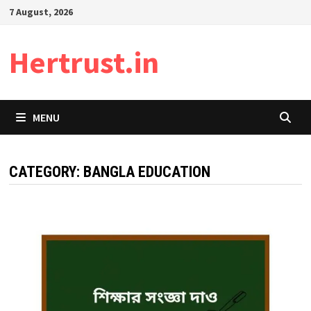
Skip
7 August, 2026
to
content
Hertrust.in
MENU
CATEGORY:
BANGLA EDUCATION