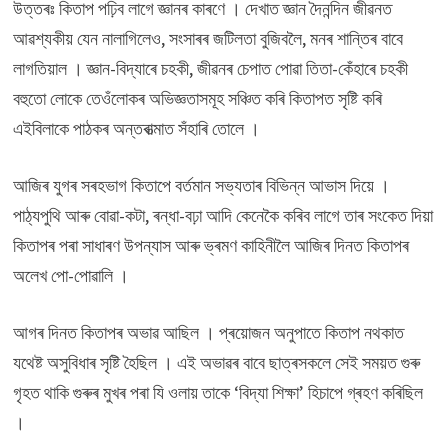
উত্তৰঃ কিতাপ পঢ়িব লাগে জ্ঞানৰ কাৰণে । দেখাত জ্ঞান দৈনন্দিন জীৱনত
আৱশ্যকীয় যেন নালাগিলেও, সংসাৰৰ জটিলতা বুজিবলৈ, মনৰ শান্তিৰ বাবে
লাগতিয়াল । জ্ঞান-বিদ্যাৰে চহকী, জীৱনৰ চেপাত পোৱা তিতা-কেঁহাৰে চহকী
বহুতো লোকে তেওঁলোকৰ অভিজ্ঞতাসমূহ সঞ্চিত কৰি কিতাপত সৃষ্টি কৰি
এইবিলাকে পাঠকৰ অন্তৰাত্মাত সঁহাৰি তোলে ।
আজিৰ যুগৰ সৰহভাগ কিতাপে বৰ্তমান সভ্যতাৰ বিভিন্ন আভাস দিয়ে ।
পাঠ্যপুথি আৰু বোৱা-কটা, ৰন্ধা-বঢ়া আদি কেনেকৈ কৰিব লাগে তাৰ সংকেত দিয়া
কিতাপৰ পৰা সাধাৰণ উপন্যাস আৰু ভ্ৰমণ কাহিনীলৈ আজিৰ দিনত কিতাপৰ
অলেখ পো-পোৱালি ।
আগৰ দিনত কিতাপৰ অভাৱ আছিল । প্ৰয়োজন অনুপাতে কিতাপ নথকাত
যথেষ্ট অসুবিধাৰ সৃষ্টি হৈছিল । এই অভাৱৰ বাবে ছাত্ৰসকলে সেই সময়ত গুৰু
গৃহত থাকি গুৰুৰ মুখৰ পৰা যি ওলায় তাকে ‘বিদ্যা শিক্ষা’ হিচাপে গ্ৰহণ কৰিছিল
।