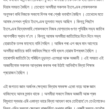
দিয়াৰ সময়ত কৈছিল । তেখেতে অসমীয়া সকলক ইংলেণ্ডৰ লোকসকলক
অনুসৰণ কৰি নিজকে সকলো দিশৰ পৰা শ্ৰেষ্ঠ বনাবলৈ কৈছিল । তেখেতৰ মতে
আমাৰ দেশখন পূৰ্বতে ইংলেণ্ডৰ তুলনাত সভ্য আছিল । কিন্তু পিছলৈ
ইংলেণ্ডৰ বিদ্যোৎসাহি লোকসকলে নিজৰ যোগ্যতাৰ গুণত পৃথিৱীৰ সভ্য জাতিৰ
আগশাৰীত স্থান ল’লে । কিন্তু আমাৰ অসমীয়া জাতিটোৱে দিনে দিনে সভ্য
হোৱাতকৈ তলৰ ফালেহে নামি গৈছিল । আজিৰ পৰা এশ বছৰ মান আগেয়ে
অসমীয়া জাতিয়ে কানি বৰবিহৰ পিছত পৰি ধ্বংস হোৱাৰ উপক্ৰম হৈছিল ।
তাৰোপৰি জাতিটো হৈ পৰিছিল চূড়ান্ত এলেহুৱা আৰু অজ্ঞানী । এই সময়ত এই
অজ্ঞানীলোক সকলক আন্ধাৰৰ কবলৰ পৰা উঠাই আনিবলৈ বিদ্যা শিক্ষাৰ
প্ৰয়োজন হৈছিল ।
এই জগতত জ্ঞান অৰ্জনৰ ক্ষেত্ৰত বিদ্যাৰ সমকক্ষ একো নহয় আৰু জ্ঞান
থাকিলেহে আদৰ সন্মান থাকে । অসমীয়া সকলে নিজৰ অজ্ঞানী আৰু শ্ৰম
বিমুখতা স্বভাৱ এৰি একান্ত ভাৱে বিদ্যা আহৰণ কৰে তেতিয়াহ’লে তেওঁলোকেও
নিশ্চয় এদিন সকলো ক্ষেত্ৰত পাৰদৰ্শিতা দেখুৱাব পাৰিব । বেঙ্গলী সকলে যেনেকৈ