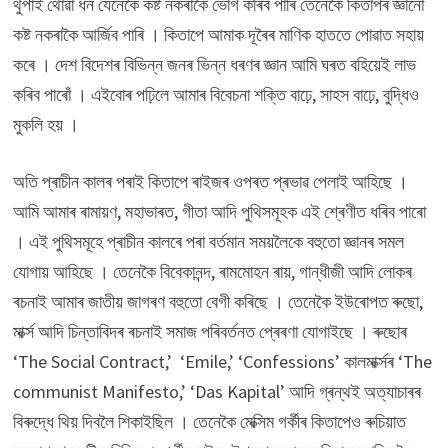
থুপাই থোৱা ধন যেনেকৈ কষ্ট নকৰাকৈ ভোগ কৰিব পাৰি তেনেকৈ কিতাপৰ জ্ঞানো
কষ্ট নকৰাকৈ আৰ্জিব পাৰি । কিতাপে আমাক দূৰৈৰ মাণিক হাততে পোৱাত সহায়
কৰে । দেশ বিদেশৰ বিভিন্ন জনৰ ভিন্ন ধৰণৰ জ্ঞান আমি ঘৰত বহিয়েই লাভ
কৰিব পাৰোঁ । এইবোৰ পঢ়িলে আমাৰ বিবেচনা শক্তি বাঢ়ে, সাহস বাঢ়ে, বুদ্ধিও
মুকলি হয় ।
অতি প্ৰাচীন কালৰ পৰাই কিতাপে ৰাইজৰ ওপৰত প্ৰভাৱ পেলাই আহিছে ।
আমি আমাৰ ৰামায়ণ, মহাভাৰত, গীতা আদি পুথিসমূহক এই শ্ৰেণীত ধৰিব পাৰো
। এই পুথিসমূহে প্ৰাচীন কালৰে পৰা বৰ্তমান সময়লৈকে বহুতো জ্ঞানৰ সমল
যোগায় আহিছে । তেনেকৈ বিবেকানন্দ, ৰামমোহন ৰায়, গান্ধীজী আদি লোকৰ
ৰচনাই আমাৰ জাতীয় জাগৰণ বহুতো বেগী কৰিছে । তেনেকৈ ইউৰোপত ৰুছো,
মাৰ্ক্স আদি চিন্তাবিদৰ ৰচনাই সমাজ পৰিবৰ্তনত প্ৰেৰণা যোগাইছে । ৰুছোৰ
‘The Social Contract,’ ‘Emile,’ ‘Confessions’ কালমাৰ্ক্সৰ ‘The
communist Manifesto,’ ‘Das Kapital’ আদি গ্ৰন্থই অত্যাচাৰৰ
বিৰুদ্ধে থিয় দিবলৈ শিকাইছিল । তেনেকৈ মেক্সিম গৰ্কীৰ কিতাপেও ৰুচিয়াত