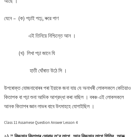
আছে ।
যেনে – (ক) পঢ়াই পঢ়ে, ৰুৱে পাণ
এই তিনিয়ে নিশ্চিন্তে আন ।
(খ) লিখা পঢ়া জানে যি
হাতী ঘোঁৰাত উঠে সি ।
উপৰোক্ত যোজনাবোৰৰ পৰা ইয়াকে জনা যায় যে অনাখৰী লোকসকলে কেতিয়াও
কিতাপক বা পঢ়া শুনা আদিক আশ্রদ্ধা কৰা নাছিল । বৰঞ্চ এই লোকসকলে
আনক কিতাপৰ জ্ঞান লাভৰ বাবে উৎসাহহে যোগাইছিল ।
Class 11 Assamese Question Answer Lesson 4
২) ” কিছুমান কিতাপৰ সোৱাদ ল’ব লাগে, আন কিছুমান লাগে গিলিব, আৰু