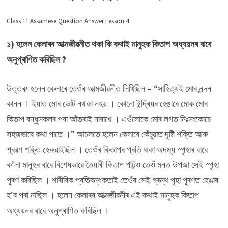
Class 11 Assamese Question Answer Lesson 4
১) হলেন কেলাৰৰ আত্মজীৱনীত থকা কি কথাই মানুহক কিতাপ অধ্যয়নৰ বাবে
অনুপ্ৰাণিত কৰিছিল ?
উত্তৰঃ হলেন কেলাৰে তেওঁৰ আত্মজীৱনীত লিখিছিল – “সাহিত্যই মোৰ নন্দন
কানন । ইয়াত মোৰ ভোট নথকা নহয় । কোনো ইন্দ্ৰিয়ৰ হেঙাৰে মোক মোৰ
কিতাপ বন্ধুসকলৰ পৰা আঁতৰাই নাৰাখে । এওঁলোকে মোৰ লগত নিঃসংকোচে
সহজভাৱে কথা পাতে ।” আচলতে হলেন কেলাৰে কেঁচুৱাত দৃষ্টি শক্তি আৰু
শ্ৰৱণ শক্তি হেৰুৱাইছিল । তেওঁৰ কিতাপৰ প্ৰতি থকা অদম্য স্পৃহাৰ বাবে
ক’লা মানুহৰ বাবে বিশেষভাৱে তৈয়াৰী কিতাপ পঢ়িও তেওঁ মনত উপজা সেই স্পৃহা
পূৰণ কৰিছিল । শাৰীৰিক প্ৰতিবন্ধকতাই তেওঁৰ সেই গ্ৰন্থ পৃহা পূৰণত হেঙাৰ
হ’ব পৰা নাছিল । হলেন কেলাৰৰ আত্মজীৱনীৰ এই কথাই মানুহক কিতাপ
অধ্যয়নৰ বাবে অনুপ্ৰাণিত কৰিছিল ।