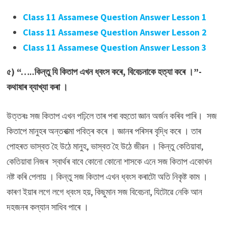
Class 11 Assamese Question Answer Lesson 1
Class 11 Assamese Question Answer Lesson 2
Class 11 Assamese Question Answer Lesson 3
৫) “…..কিন্তু যি কিতাপ এখন ধ্বংস কৰে, বিবেচনাকে হত্যা কৰে ।”-
কথাষাৰ ব্যাখ্যা কৰা ।
উত্তৰঃ সজ কিতাপ এখন পঢ়িলে তাৰ পৰা বহুতো জ্ঞান অৰ্জন কৰিব পাৰি। সজ
কিতাপে মানুহৰ অন্তৰাত্মা পবিত্ৰ কৰে । জ্ঞানৰ পৰিসৰ বৃদ্ধি কৰে । তাৰ
পোহৰত ভাস্বত হৈ উঠে মানুহ, ভাস্বত হৈ উঠে জীৱন । কিন্তু কেতিয়াবা,
কেতিয়াবা নিজৰ স্বাৰ্থৰ বাবে কোনো কোনো শাসকে এনে সজ কিতাপ একোখন
নষ্ট কৰি পেলায় । কিন্তু সজ কিতাপ এখন ধ্বংস কৰাটো অতি নিকৃষ্ট কাম ।
কাৰণ ইয়াৰ লগে লগে ধ্বংস হয়, কিছুমান সজ বিবেচনা, যিটোৱে নেকি আন
দহজনৰ কল্যান সাধিব পাৰে ।