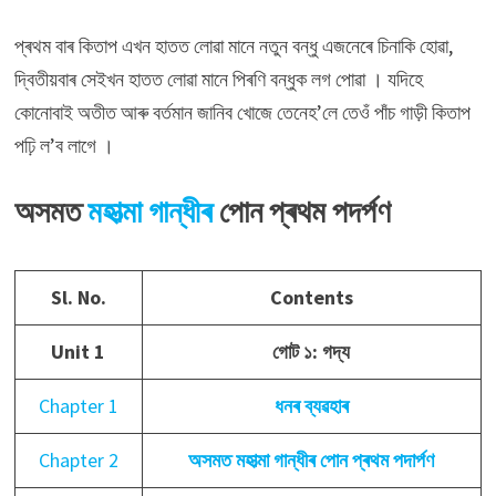
প্ৰথম বাৰ কিতাপ এখন হাতত লোৱা মানে নতুন বন্ধু এজনেৰে চিনাকি হোৱা,
দ্বিতীয়বাৰ সেইখন হাতত লোৱা মানে পিৰণি বন্ধুক লগ পোৱা । যদিহে
কোনোবাই অতীত আৰু বৰ্তমান জানিব খোজে তেনেহ’লে তেওঁ পাঁচ গাড়ী কিতাপ
পঢ়ি ল’ব লাগে ।
অসমত
মহাত্মা গান্ধীৰ
পোন প্ৰথম পদৰ্পণ
Sl. No.
Contents
Unit 1
গোট ১: গদ্য
Chapter 1
ধনৰ ব্যৱহাৰ
Chapter 2
অসমত মহাত্মা গান্ধীৰ পোন প্ৰথম পদাৰ্পণ