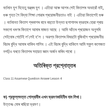
বৰ্তমান যুগ যিহেতু যন্ত্ৰৰ যুগ । এতিয়া আৰু আগৰ সেই কিতাপৰ অভাৱোঁ নাই,
গুৰু গৃহত গৈ বিদ্যা শিক্ষা লোৱাৰ প্ৰয়োজনীয়তাও নাই । এতিয়া কিতাপেই গুৰু
। বৰ্তমানত কিতাপ প্ৰকাশৰ বাবে বহুতো উন্নত ছপাশালৰ ব্যৱহাৰ হোৱা প্ৰায়
সকলো ধৰণৰ কিতাপে আমাৰ মাজত আছে । আমি আঁতৰ প্ৰয়োজন অনুসৰি
সেইবোৰ গোটেই ল’লেই হ’ল । অৱশ্য কিতাপৰ বিষয়টো বুজিবলৈ প্ৰয়োজনীয়
বিচাৰ বুদ্ধি আমাৰ থাকিব লাগিব । এই বিচাৰ বুদ্ধি থাকিলে আমি স্কুল কলেজত
নপঢ়িও ঘৰতে কিতাপৰ সহায়ত জ্ঞান অৰ্জন কৰিব পাৰো ।
অতিৰিক্ত প্রশ্নোত্তৰ
Class 11 Assamese Question Answer Lesson 4
ক) প্রফুল্লদত্ত গোস্বামীৰ এখন ভ্রমণকাহিনীৰ নাম লিখা।
উত্তৰঃ মােৰ ৰাছিয়া ভ্রমণ।