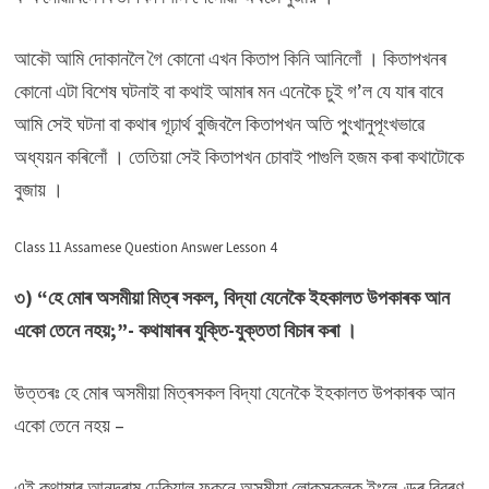
আকৌ আমি দোকানলৈ গৈ কোনো এখন কিতাপ কিনি আনিলোঁ । কিতাপখনৰ
কোনো এটা বিশেষ ঘটনাই বা কথাই আমাৰ মন এনেকৈ চুই গ’ল যে যাৰ বাবে
আমি সেই ঘটনা বা কথাৰ গূঢ়াৰ্থ বুজিবলৈ কিতাপখন অতি পু্ংখানুপূংখভাৱে
অধ্যয়ন কৰিলোঁ । তেতিয়া সেই কিতাপখন চোবাই পাগুলি হজম কৰা কথাটোকে
বুজায় ।
Class 11 Assamese Question Answer Lesson 4
৩) “হে মোৰ অসমীয়া মিত্ৰ সকল, বিদ্যা যেনেকৈ ইহকালত উপকাৰক আন
একো তেনে নহয়;”- কথাষাৰৰ যুক্তি-যুক্ততা বিচাৰ কৰা ।
উত্তৰঃ হে মোৰ অসমীয়া মিত্ৰসকল বিদ্যা যেনেকৈ ইহকালত উপকাৰক আন
একো তেনে নহয় –
এই কথাষাৰ আনন্দৰাম ঢেকিয়াল ফুকনে অসমীয়া লোকসকলক ইংলেণ্ডৰ বিৱৰণ