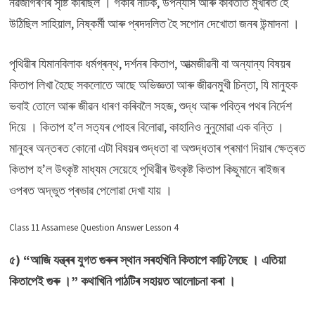
নৱজাগৰণৰ সৃষ্টি কৰিছিল । গৰ্কীৰ নাটক, উপন্যাস আৰু কবিতাত মুখৰিত হৈ
উঠিছিল সাহিয়াল, নিষ্কৰ্মী আৰু প্ৰদদলিত হৈ সপোন দেখোতা জনৰ উন্মাদনা ।
পৃথিৱীৰ যিমানবিলাক ধৰ্মগ্ৰন্থ, দৰ্শনৰ কিতাপ, আত্মজীৱনী বা অন্যান্য বিষয়ৰ
কিতাপ লিখা হৈছে সকলোতে আছে অভিজ্ঞতা আৰু জীৱনমুখী চিন্তা, যি মানুহক
ভবাই তোলে আৰু জীৱন ধাৰণ কৰিবলৈ সহজ, শুদ্ধ আৰু পবিত্ৰ পথৰ নিৰ্দেশ
দিয়ে । কিতাপ হ’ল সত্যৰ পোহৰ বিলোৱা, কাহানিও নুনুমোৱা এক বন্তি ।
মানুহৰ অন্তৰত কোনো এটা বিষয়ৰ শুদ্ধতা বা অশুদ্ধতাৰ প্ৰমাণ দিয়াৰ ক্ষেত্ৰত
কিতাপ হ’ল উৎকৃষ্ট মাধ্যম সেয়েহে পৃথিৱীৰ উৎকৃষ্ট কিতাপ কিছুমানে ৰাইজৰ
ওপৰত অদ্ভুত প্ৰভাৱ পেলোৱা দেখা যায় ।
Class 11 Assamese Question Answer Lesson 4
৫) “আজি যন্ত্ৰৰ যুগত গুৰুৰ স্থান সৰহখিনি কিতাপে কাঢ়ি লৈছে । এতিয়া
কিতাপেই গুৰু ।” কথাখিনি পাঠটিৰ সহায়ত আলোচনা কৰা ।