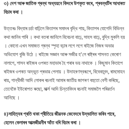
৩) দেশ আৰু জাতিক গ্ৰন্থ অধ্যয়নে কিদৰে উপকৃত কৰে, প্ৰবন্ধটিৰ আধাৰত
বিচাৰ কৰা ।
উত্তৰঃ বিদ্যাৰ চৰ্চা বাঢ়িলে কিতাপৰ সমাদৰ বৃদ্ধি পায়, কিতাপৰ যোগেদি বিভিন্ন
কথা জানিব পাৰি । কথা বতৰা জানিলে বিবেচনা বাঢ়ে, সাহস বাঢ়ে, বুদ্ধি মুকলি হয়
। কোনো এখন সমাজত গ্ৰন্থ স্পৃহা বঢ়াৰ লগে লগে ৰাইজে নিজৰ অভাৱ
অভিযোগ বুজি উঠে । ৰাইজে সজ্ঞান আৰু সজীৱ হ’লে ৰাষ্ট্ৰৰ শাসনত কেৰোণ
নালাগে, শাসন ৰাইজৰ ওপৰত মহাভাৰ হৈ পৰাৰ ভয় নাথাকে । কিছুমান কিতাপে
ৰাইজৰ ওপৰত অদ্ভুত প্ৰভাৱ পেলায় । উদাহৰণস্বৰূপে, বিবেকানন্দ, ৰামমোহন
ৰায়, গান্ধীজী আদি লোকৰ ৰচনাই আমাৰ জাতীয় জাগৰণ বহুতো বেগী কৰিছে,
তেনেকৈ ইউৰোপত ৰুছো, মাৰ্ক্স আদি চিন্তাবিদৰ ৰচনাই সমাজলৈ পৰিৱৰ্তন
আনিছে ।
৪)সাহিত্যৰ প্ৰতি থকা প্ৰীতিয়ে জীৱনক কেনেদৰে উদ্ভাসিত কৰিব পাৰে,
হেলেন কেলাৰৰ আত্মজীৱনীৰ আঁত ধৰি বিচাৰ কৰা ।