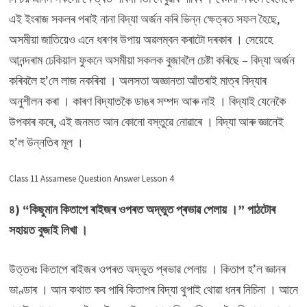
এই ইংৰাজ সকলৰ পৰাই নানা বিদ্যা অৰ্জন কৰি ভিন্ন ক্ষেত্ৰত সফল হৈছে,
অসমীয়া জাতিয়েও এনে ধৰণৰ উপায় অৱলম্বন কৰাটো দৰকাৰ । সেয়েহে
আনন্দৰাম ঢেকিয়াল ফুকনে অসমীয়া সকলক বুজাবলৈ চেষ্টা কৰিছে – বিদ্যা অৰ্জন
কৰিবলৈ হ’লে লাজ নকৰিবা । অলসতা অজ্ঞানতা আঁতৰাই মাত্ৰ বিদ্যাৰ
অনুশীলন কৰা । কাৰণ বিদ্যাতকৈ ডাঙৰ সম্পদ আৰু নাই । বিদ্যাই যেনেকৈ
উপকাৰ কৰে, এই জনমত আন কোনো বস্তুৱে নোৱাৰে । বিদ্যা আৰু জ্ঞানেই
হ’ল উন্নতিৰ মূল ।
Class 11 Assamese Question Answer Lesson 4
৪) “কিছুমান কিতাপে ৰাইজৰ ওপৰত অদ্ভুত প্ৰভাৱ পেলায় ।” পাঠটোৰ
সহায়ত বুজাই লিখা ।
উত্তৰঃ কিতাপে ৰাইজৰ ওপৰত অদ্ভূত প্ৰভাৱ পেলায় । কিতাপ হ’ল জ্ঞানৰ
ভাণ্ডাৰ । আন কথাত কব পাৰি কিতাপৰ বিদ্যা থুপাই থোৱা ধনৰ নিচিনা । আনে