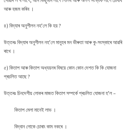
সোৱাদ ল’ব লাগে, আন কিছুমান লাগে গিলিব আৰু অলপ সংখ্যক লাগে চোবাব
আৰু হজম কৰিব ।
৪) বিদ্যাৰ অনুশীলন নহ’লে কি হয় ?
উত্তৰঃ বিদ্যাৰ অনুশীলন নহ’লে মানুহৰ মন ভীৰুতা আৰু কু-সংস্কাৰে আৱৰি
ৰাখে ।
৫) কিতাপ আৰু কিতাপ অধ্যয়নৰ বিষয়ে কোন কোন দেশত কি কি যোজনা
প্ৰচলিত আছে ?
উত্তৰঃ চিনদেশীয় লোকৰ মাজত কিতাপ সম্পৰ্কে প্ৰচলিত যোজনা হ’ল –
কিতাপ মেলা মানেই লাভ ।
বিদ্বান লোকে চোৰাং কাম নকৰে ।