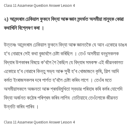
Class 11 Assamese Question Answer Lesson 4
২) আনন্দৰাম ঢেকিয়াল ফুকনে বিদ্যা আৰু জ্ঞান সন্দৰ্ভত অসমীয়া মানুহক কোৱা
কথাখিনি বিশ্লেষণ কৰা ।
উত্তৰঃ আনন্দৰাম ঢেকিয়াল ফুকনে বিদ্যা আৰু জ্ঞানতকৈ যে আন একোৱে ডাঙৰ
হ’ব নোৱাৰে সেই কথা বুজাবলৈ চেষ্টা কৰিছিল । তেওঁ অসমীয়া বন্ধুসকলক
বিদ্যাৰ উপকাৰৰ বিষয়ে ক’বলৈ গৈ কৈছিল যে বিদ্যাৰ সমকক্ষ এই জীৱনকালত
একোৱে হ’ব নোৱাৰে কিন্তু সভ্য আৰু সুখী হ’ব খোজাজনে কৃষি, শিল্প আদি
কৰ্মত ইংৰাজসকলৰ দৰে পাৰ্গত হ’বলৈ চেষ্টা কৰিব লাগে । তেওঁৰ মতে
অসমীয়াসকলে অজ্ঞনতা আৰু শ্ৰমবিমুখিতা স্বভাৱ পৰিহাৰ কৰি কৰ্মৰ যোগেদি
বিদ্যা অৰ্জনত কঠোৰ পৰিশ্ৰম কৰিব লাগিব তেতিয়াহে তেওঁলোকে জীৱনত
উন্নতি কৰিব পাৰিব ।
Class 11 Assamese Question Answer Lesson 4