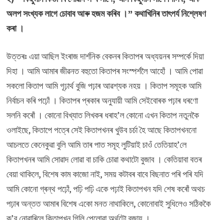
অলপ সংখ্যক লাগে চোবাব আৰু হজম কৰিব ।” কথাখিনিৰ তাৎপৰ্য নিশ্লেষণ
কৰা ।
উত্তৰঃ এয়া আছিল ইংৰাজ দাৰ্শনিক বেকনৰ কিতাপৰ অধ্যয়নৰ সম্পৰ্কে দিয়া
দিহা । আমি আমাৰ জীৱনত বহুতো কিতাপৰ সংস্পৰ্শলৈ আহোঁ । আমি পোৱা
সকলো কিতাপ আমি গূঢ়াৰ্থ বুজি পঢ়াৰ আৱশ্যক নহয় । কিতাপ সমূহক আমি
নিৰ্বাচন কৰি পঢ়োঁ । কিতাপৰ প্ৰকাৰ অনুযায়ী আমি সেইবোৰক পঢ়াৰ ধৰণো
সলনি কৰোঁ । কোনো বিখ্যাত লিখকৰ ধৰাহ’ল কোনো এখন কিতাপ নতুনকৈ
ওলাইছে, কিতাপে পত্ৰে সেই কিতাপখনৰ খুউব চৰ্চা হৈ আছে কিতাপখননো
আচলতে কেনেকুৱা বুলি আমি তাৰ পাত সমূহ লুটিয়াই চাওঁ তেতিয়াহ’লে
কিতাপখনৰ আমি সোৱাদ লোৱা বা চাকি চোৱা কথাটো বুজাব । কেতিয়াবা বতৰ
বেয়া থাকিলে, বিশেষ কাম কাজো নাই, সময় কটাবৰ বাবে বিছনাত পৰি পৰি যদি
আমি কোনো গ্ৰন্থ পঢ়োঁ, পঢ়ি পঢ়ি একে পঢ়াই কিতাপখন যদি শেষ কৰোঁ অথচ
পঢ়াৰ অন্তত আমাৰ বিশেষ একো মনত নাথাকিলে, কোনোবাই সুধিলেও সঠিককৈ
ক’ব নোৱাৰিলে কিতাপখন গিলি পেলোৱা অৰ্থটো বুজায় ।