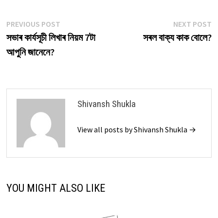
Post
Previous
N
PREVIOUS POST
NEXT POST
post:
p
সভাৰ কাৰ্যসূচী লিখাৰ নিয়ম 7টা
সৰল বাক্য কাক বোলে?
navigation
আপুনি জানেনে?
Shivansh Shukla
View all posts by Shivansh Shukla →
YOU MIGHT ALSO LIKE