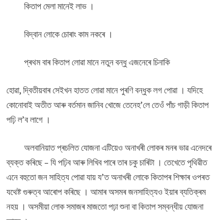
কিতাপ মেলা মানেই লাভ ।
বিদ্বান লোকে চোৰাং কাম নকৰে ।
প্ৰথম বাৰ কিতাপ লোৱা মানে নতুন বন্ধু এজনেৰে চিনাকি
হোৱা, দ্বিতীয়বাৰ সেইখন হাতত লোৱা মানে পুৰণি বন্ধুক লগ পোৱা । যদিহে
কোনোবাই অতীত আৰু বৰ্তমান জানিব খোজে তেনেহ’লে তেওঁ পাঁচ গাড়ী কিতাপ
পঢ়ি ল’ব লাগে ।
অলবানিয়াত প্ৰচলিত যোজনা এটিয়েও অনাখৰী লোকৰ মনৰ ভাৱ এনেদৰে
ব্যক্ত কৰিছে – যি পঢ়িব আৰু লিখিব পাৰে তাৰ চকু চাৰিটা । তেখেতে পৃথিৱীত
এনে বহুতো জন সাহিত্য পোৱা যায় য’ত অনাখৰী লোকে কিতাপৰ শিক্ষাৰ ওপৰত
যথেষ্ট গুৰুত্ব আৰোপ কৰিছে । আমাৰ অসমৰ জনসাহিত্যও ইয়াৰ ব্যতিক্ৰম
নহয় । অসমীয়া লোক সমাজৰ মাজতো পঢ়া শুনা বা কিতাপ সম্বন্ধীয় যোজনা