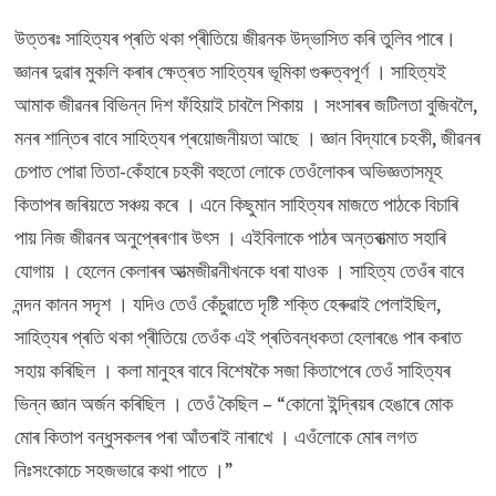
উত্তৰঃ সাহিত্যৰ প্ৰতি থকা প্ৰীতিয়ে জীৱনক উদ্ভাসিত কৰি তুলিব পাৰে।
জ্ঞানৰ দুৱাৰ মুকলি কৰাৰ ক্ষেত্ৰত সাহিত্যৰ ভূমিকা গুৰুত্বপূৰ্ণ । সাহিত্যই
আমাক জীৱনৰ বিভিন্ন দিশ ফঁহিয়াই চাবলৈ শিকায় । সংসাৰৰ জটিলতা বুজিবলৈ,
মনৰ শান্তিৰ বাবে সাহিত্যৰ প্ৰয়োজনীয়তা আছে । জ্ঞান বিদ্যাৰে চহকী, জীৱনৰ
চেপাত পোৱা তিতা-কেঁহাৰে চহকী বহুতো লোকে তেওঁলোকৰ অভিজ্ঞতাসমূহ
কিতাপৰ জৰিয়তে সঞ্চয় কৰে । এনে কিছুমান সাহিত্যৰ মাজতে পাঠকে বিচাৰি
পায় নিজ জীৱনৰ অনুপ্ৰেৰণাৰ উৎস । এইবিলাকে পাঠৰ অন্তৰাত্মাত সহাৰি
যোগায় । হেলেন কেলাৰৰ আত্মজীৱনীখনকে ধৰা যাওক । সাহিত্য তেওঁৰ বাবে
নন্দন কানন সদৃশ । যদিও তেওঁ কেঁচুৱাতে দৃষ্টি শক্তি হেৰুৱাই পেলাইছিল,
সাহিত্যৰ প্ৰতি থকা প্ৰীতিয়ে তেওঁক এই প্ৰতিবন্ধকতা হেলাৰঙে পাৰ কৰাত
সহায় কৰিছিল । কলা মানুহৰ বাবে বিশেষকৈ সজা কিতাপেৰে তেওঁ সাহিত্যৰ
ভিন্ন জ্ঞান অৰ্জন কৰিছিল । তেওঁ কৈছিল – “কোনো ইন্দ্ৰিয়ৰ হেঙাৰে মোক
মোৰ কিতাপ বন্ধুসকলৰ পৰা আঁতৰাই নাৰাখে । এওঁলোকে মোৰ লগত
নিঃসংকোচে সহজভাৱে কথা পাতে ।”