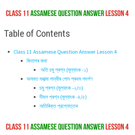
Table of Contents
Class 11 Assamese Question Answer Lesson 4
কিতাপৰ কথা
অতি চমু প্ৰশ্ন (মূল্যাংক -১)
অসমত মহাত্মা গান্ধীৰ পোন প্ৰথম পদৰ্পণ
চমু প্ৰশ্ন (মূল্যাংক -২/৩)
দীঘল প্ৰশ্ন (মূল্যাংক -৪/৫)
অতিৰিক্ত প্রশ্নোত্তৰ