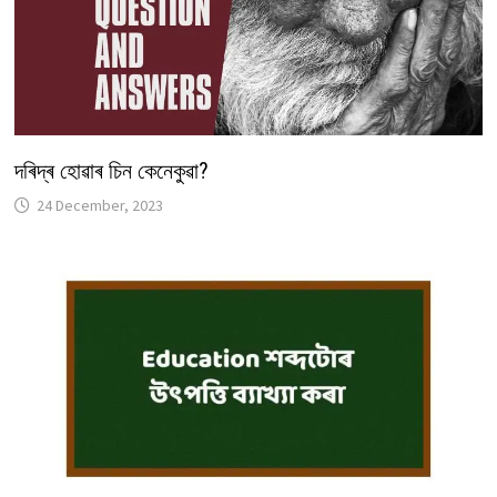
দৰিদ্ৰ হোৱাৰ চিন কেনেকুৱা?
24 December, 2023