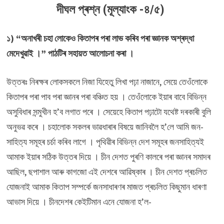
দীঘল প্ৰশ্ন (মূল্যাংক -৪/৫)
১) “অনাখৰী চহা লোকেও কিতাপৰ পৰা লাভ কৰিব পৰা জ্ঞানক অশ্ৰদ্ধা
মেদেখুৱাই ।” পাঠটিৰ সহায়ত আলোচনা কৰা ।
উত্তৰঃ নিৰক্ষৰ লোকসকলে নিজা যিহেতু লিখা পঢ়া নাজানে, সেয়ে তেওঁলোকে
কিতাপৰ পৰা পাব পৰা জ্ঞানৰ পৰা বঞ্চিত হয় । তেওঁলোকে ইয়াৰ বাবে বিভিন্ন
অসুবিধাৰ সন্মুখীন হ’ব লগাত পৰে । সেয়েহে কিতাপ পঢ়াটো যথেষ্ট দৰকাৰী বুলি
অনুভৱ কৰে । চহালোক সকলৰ ভাৱধাৰাৰ বিষয়ে জানিবলৈ হ’লে আমি জন-
সাহিত্য সমূহৰ চৰ্চা কৰিব লাগে । পৃথিৱীৰ বিভিন্ন দেশ সমূহৰ জনসাহিত্যই
আমাক ইয়াৰ সঠিক উত্তৰ দিয়ে । চীন দেশত পুৰণি কালৰে পৰা জ্ঞানৰ সমাদৰ
আছিল, ছপাশাল আৰু কাগজো এই দেশৰে আৱিষ্কাৰ । চীন দেশত প্ৰচলিত
যোজনাই আমাক কিতাপ সম্পৰ্কে জনসাধাৰণৰ মাজত প্ৰচলিত কিছুমান ধাৰণা
আভাস দিয়ে । চীনদেশৰ কেইটিমান এনে যোজনা হ’ল-