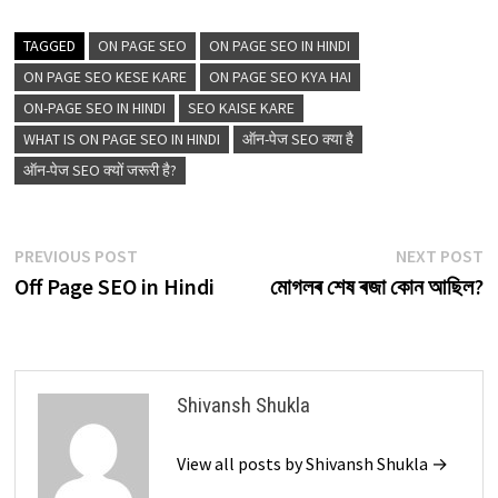
TAGGED
ON PAGE SEO
ON PAGE SEO IN HINDI
ON PAGE SEO KESE KARE
ON PAGE SEO KYA HAI
ON-PAGE SEO IN HINDI
SEO KAISE KARE
WHAT IS ON PAGE SEO IN HINDI
ऑन-पेज SEO क्या है
ऑन-पेज SEO क्यों जरूरी है?
Post
Previous
N
PREVIOUS POST
NEXT POST
post:
p
Off Page SEO in Hindi
মোগলৰ শেষ ৰজা কোন আছিল?
navigation
Shivansh Shukla
View all posts by Shivansh Shukla →