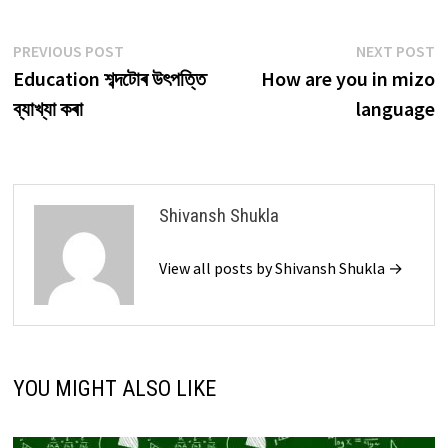
Post
Previous
N
PREVIOUS POST
NEXT POST
post:
p
Education শব্দটোৰ উৎপত্তি
How are you in mizo
navigation
ব্যাখ্যা কৰা
language
Shivansh Shukla
View all posts by Shivansh Shukla →
YOU MIGHT ALSO LIKE