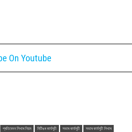
be On Youtube
প্ৰতিবেদন লিখাৰ নিয়ম
মিটিঙৰ কাৰ্যসূচী
সভাৰ কাৰ্যসূচী
সভাৰ কাৰ্যসূচী লিখাৰ