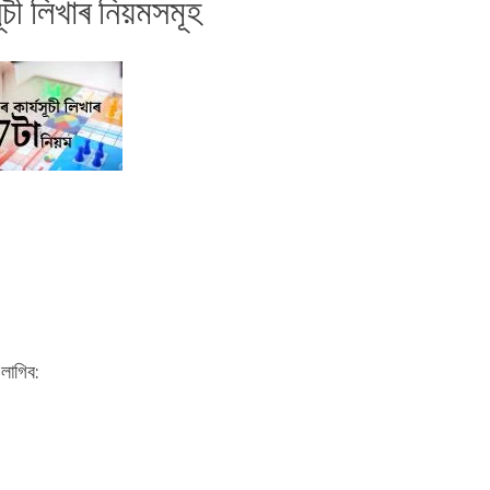
ূচী লিখাৰ নিয়মসমূহ
 লাগিব: