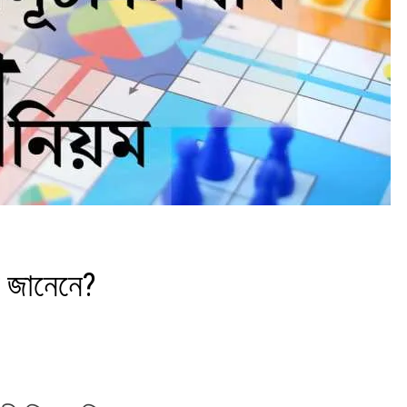
নি জানেনে?