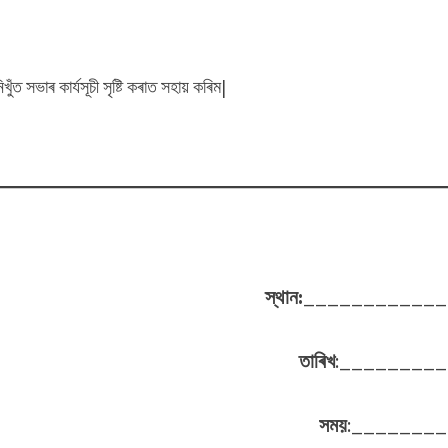
সভাৰ কাৰ্যসূচী সৃষ্টি কৰাত সহায় কৰিম|
স্থান:
____________
তাৰিখ
:________
সময়
:_______