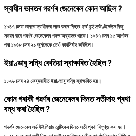
স্বাধীন ভাৰতৰ গৱর্ণৰ জেনেৰেল কোন আছিল ?
১৯৪৭ চনত ভাৰতে স্বাধীনতা লাভ কৰাৰ পিছত
লৰ্ড লুই মাউণ্টবেটনে
কিছু
সময়ৰ বাবে গৱৰ্ণৰ জেনেৰেলৰ পদত অব্যাহত থাকে। ১৯৪৭ চনৰ ১৫ আগষ্টৰ
পৰা ১৯৪৮ চনৰ ২১ জুনলৈকে তেওঁ কাৰ্যনিৰ্বাহ কৰিছিল।
ইয়াণ্ডাবু সন্ধি কেতিয়া স্বাক্ষৰিত হৈছিল ?
১৮২৬ চনৰ ২৪ ফেব্ৰুৱাৰীত ইয়াণ্ডাবু সন্ধি স্বাক্ষৰিত হয়।
কোন গৰাকী গৱর্ণৰ জেনেৰেলৰ দিনত সতীদাহ প্ৰথা
বন্ধ কৰা হৈছিল ?
গভৰ্ণৰ জেনেৰেল লৰ্ড উইলিয়াম বেন্টিংকৰ দিনত সতী প্ৰথা বিলুপ্ত কৰা হয়।