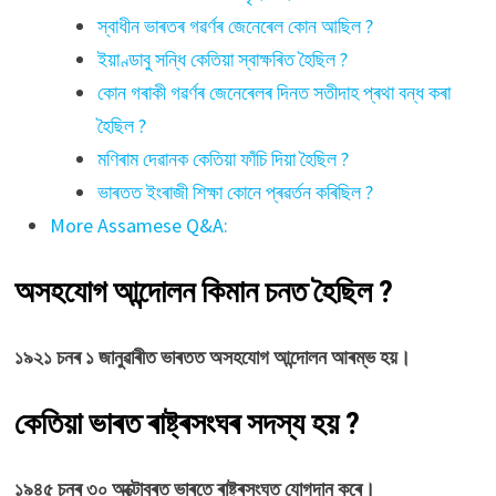
স্বাধীন ভাৰতৰ গৱর্ণৰ জেনেৰেল কোন আছিল ?
ইয়াণ্ডাবু সন্ধি কেতিয়া স্বাক্ষৰিত হৈছিল ?
কোন গৰাকী গৱর্ণৰ জেনেৰেলৰ দিনত সতীদাহ প্ৰথা বন্ধ কৰা
হৈছিল ?
মণিৰাম দেৱানক কেতিয়া ফাঁচি দিয়া হৈছিল ?
ভাৰতত ইংৰাজী শিক্ষা কোনে প্ৰৱর্তন কৰিছিল ?
More Assamese Q&A:
অসহযোগ আন্দোলন কিমান চনত হৈছিল ?
১৯২১ চনৰ ১ জানুৱাৰীত ভাৰতত অসহযোগ আন্দোলন আৰম্ভ হয়।
কেতিয়া ভাৰত ৰাষ্ট্ৰসংঘৰ সদস্য হয় ?
১৯৪৫ চনৰ ৩০ অক্টোবৰত ভাৰতে ৰাষ্ট্ৰসংঘত যোগদান কৰে।