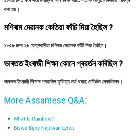
১৮২৯ চনত বংগ সতী নিয়ন্ত্ৰণ আইনৰ জৰিয়তে সতীক আনুষ্ঠানিকভাৱে নিষিদ্ধ
কৰা হয়।
মণিৰাম দেৱানক কেতিয়া ফাঁচি দিয়া হৈছিল ?
১৮৫৮ চনৰ ২৬ ফেব্ৰুৱাৰীত মণিৰাম দেৱানক ফাঁচী দিয়া হৈছিল।
ভাৰতত ইংৰাজী শিক্ষা কোনে প্ৰৱর্তন কৰিছিল ?
ভাৰতত ইংৰাজী শিক্ষাৰ প্ৰৱৰ্তনৰ কৃতিত্ব লৰ্ড থমাছ বেবিংটন মেকাউলেৰ।
More Assamese Q&A
:
What Is Rainbow?
Biswa Bijoy Najuwan Lyrics