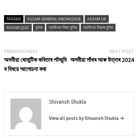
TAGGED
ASSAM GENERAL KNOWLEDGE
ASSAM GK
ASSAM QUIZ
কুইজ
স্বাধীনতা দিৱস কুইজ
স্বাধীনতা দিৱসৰ কুইজ
Post
Previous
N
PREVIOUS POST
NEXT POST
post:
p
অসমীয়া ৰোমান্টিক কবিতাৰ পটভূমি
অসমীয়া সাঁথৰ আৰু উত্তৰ 2024
navigation
ৰ বিষয়ে আলোচনা কৰা
Shivansh Shukla
View all posts by Shivansh Shukla →