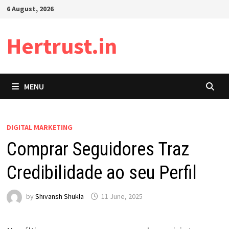
Skip
6 August, 2026
to
content
Hertrust.in
MENU
DIGITAL MARKETING
Comprar Seguidores Traz
Credibilidade ao seu Perfil
by
Shivansh Shukla
11 June, 2025