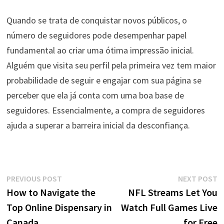
Quando se trata de conquistar novos públicos, o
número de seguidores pode desempenhar papel
fundamental ao criar uma ótima impressão inicial.
Alguém que visita seu perfil pela primeira vez tem maior
probabilidade de seguir e engajar com sua página se
perceber que ela já conta com uma boa base de
seguidores. Essencialmente, a compra de seguidores
ajuda a superar a barreira inicial da desconfiança.
Post
Previous
N
PREVIOUS POST
NEXT POST
post:
p
How to Navigate the
NFL Streams Let You
navigation
Top Online Dispensary in
Watch Full Games Live
Canada
for Free